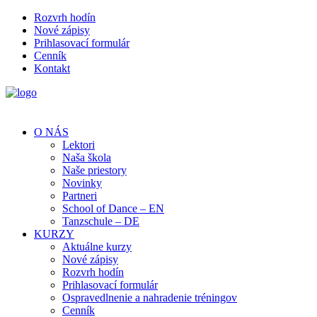
Rozvrh hodín
Nové zápisy
Prihlasovací formulár
Cenník
Kontakt
O NÁS
Lektori
Naša škola
Naše priestory
Novinky
Partneri
School of Dance – EN
Tanzschule – DE
KURZY
Aktuálne kurzy
Nové zápisy
Rozvrh hodín
Prihlasovací formulár
Ospravedlnenie a nahradenie tréningov
Cenník