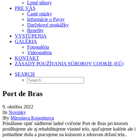
Letné tábory
PRE VÁS
Časté otázky
Informácie o Paysy
Darčekové poukážky
Benefity
VYSTÚPENIA
GALÉRIA
Fotogaléria
Videogaléria
KONTAKT
ZÁSADY POUŽÍVANIA SÚBOROV COOKIE (EÚ)
SEARCH
Port de Bras
9. októbra 2022
|
In
Novinky
|
By
Miroslava Kosorinova
Prinášame opäť nádherné ladné cvičenie Port de Bras pri ktorom
posilňujeme ale aj rehabilitujeme vlastné telo, spaľujeme kalórie ale i
pohladíme dušu a pracujeme na krásnom a zdravom držaní tela..