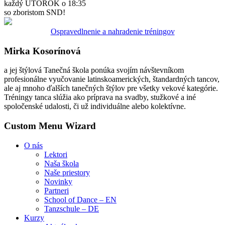
každý UTOROK o 18:35
so zboristom SND!
Ospravedlnenie a nahradenie tréningov
Mirka Kosorínová
a jej štýlová Tanečná škola ponúka svojím návštevníkom
profesionálne vyučovanie latinskoamerických, štandardných tancov,
ale aj mnoho ďalších tanečných štýlov pre všetky vekové kategórie.
Tréningy tanca slúžia ako príprava na svadby, stužkové a iné
spoločenské udalosti, či už individuálne alebo kolektívne.
Custom Menu Wizard
O nás
Lektori
Naša škola
Naše priestory
Novinky
Partneri
School of Dance – EN
Tanzschule – DE
Kurzy