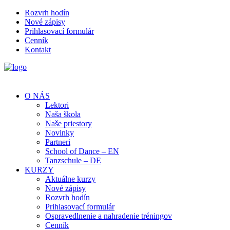
Rozvrh hodín
Nové zápisy
Prihlasovací formulár
Cenník
Kontakt
O NÁS
Lektori
Naša škola
Naše priestory
Novinky
Partneri
School of Dance – EN
Tanzschule – DE
KURZY
Aktuálne kurzy
Nové zápisy
Rozvrh hodín
Prihlasovací formulár
Ospravedlnenie a nahradenie tréningov
Cenník