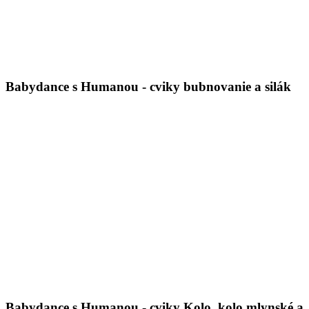
Babydance s Humanou - cviky bubnovanie a silák
Babydance s Humanou - cviky Kolo, kolo mlynské a