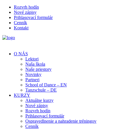
Rozvrh hodín
Nové zápisy
Prihlasovací formulár
Cenník
Kontakt
O NÁS
Lektori
Naša škola
Naše priestory
Novinky
Partneri
School of Dance – EN
Tanzschule – DE
KURZY
Aktuálne kurzy
Nové zápisy
Rozvrh hodín
Prihlasovací formulár
Ospravedlnenie a nahradenie tréningov
Cenník