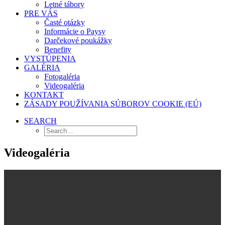
Letné tábory
PRE VÁS
Časté otázky
Informácie o Paysy
Darčekové poukážky
Benefity
VYSTÚPENIA
GALÉRIA
Fotogaléria
Videogaléria
KONTAKT
ZÁSADY POUŽÍVANIA SÚBOROV COOKIE (EÚ)
SEARCH
Videogaléria