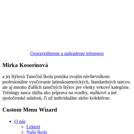
Ospravedlnenie a nahradenie tréningov
Mirka Kosorínová
a jej štýlová Tanečná škola ponúka svojím návštevníkom
profesionálne vyučovanie latinskoamerických, štandardných tancov,
ale aj mnoho ďalších tanečných štýlov pre všetky vekové kategórie.
Tréningy tanca slúžia ako príprava na svadby, stužkové a iné
spoločenské udalosti, či už individuálne alebo kolektívne.
Custom Menu Wizard
O nás
Lektori
Naša škola