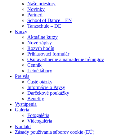
Naše priestory
Novinky
Partneri
School of Dance – EN
Tanzschule – DE
Kurzy
Aktuálne kurzy
Nové zápisy
Rozvrh hodín
Prihlasovací formulár
Ospravedlnenie a nahradenie tréningov
Cenník
Letné tábory
Pre vás
Časté otázky
Informácie o Paysy
Darčekové poukážky
Benefity
Vystúpenia
Galéria
Fotogaléria
Videogaléria
Kontakt
Zásady používania súborov cookie (EÚ)