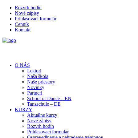
Rozvrh hodín
Nové zápisy
Prihlasovací formulár
Cenník
Kontakt
O NÁS
Lektori
Naša škola
Naše priestory
Novinky
Partneri
School of Dance – EN
Tanzschule – DE
KURZY
Aktuálne kurzy
Nové zápisy
Rozvrh hodín
Prihlasovací formulár
Ospravedlnenie a nahradenie tréningov