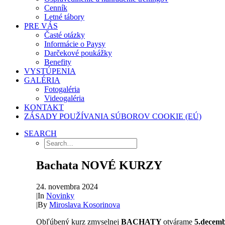
Cenník
Letné tábory
PRE VÁS
Časté otázky
Informácie o Paysy
Darčekové poukážky
Benefity
VYSTÚPENIA
GALÉRIA
Fotogaléria
Videogaléria
KONTAKT
ZÁSADY POUŽÍVANIA SÚBOROV COOKIE (EÚ)
SEARCH
Bachata NOVÉ KURZY
24. novembra 2024
|
In
Novinky
|
By
Miroslava Kosorinova
Obľúbený kurz zmyselnej
BACHATY
otvárame
5.decem