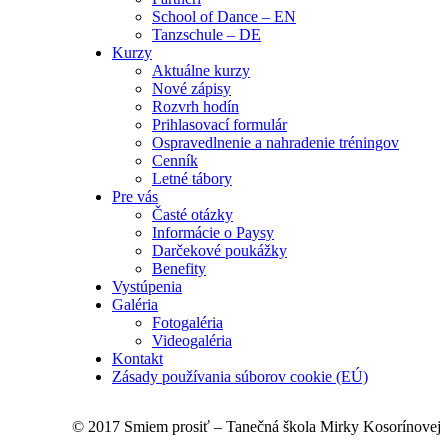
School of Dance – EN
Tanzschule – DE
Kurzy
Aktuálne kurzy
Nové zápisy
Rozvrh hodín
Prihlasovací formulár
Ospravedlnenie a nahradenie tréningov
Cenník
Letné tábory
Pre vás
Časté otázky
Informácie o Paysy
Darčekové poukážky
Benefity
Vystúpenia
Galéria
Fotogaléria
Videogaléria
Kontakt
Zásady používania súborov cookie (EÚ)
© 2017 Smiem prosiť – Tanečná škola Mirky Kosorínovej