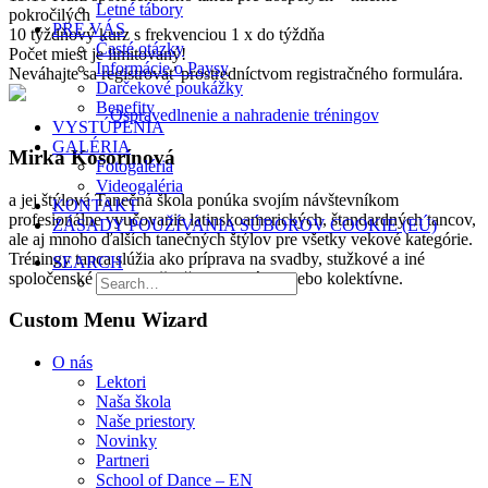
Letné tábory
pokročilých
PRE VÁS
10 týždňový kurz s frekvenciou 1 x do týždňa
Časté otázky
Počet miest je limitovaný!
Informácie o Paysy
Neváhajte sa registrovať prostredníctvom registračného formulára.
Darčekové poukážky
Benefity
Ospravedlnenie a nahradenie tréningov
VYSTÚPENIA
GALÉRIA
Mirka Kosorínová
Fotogaléria
Videogaléria
a jej štýlová Tanečná škola ponúka svojím návštevníkom
KONTAKT
profesionálne vyučovanie latinskoamerických, štandardných tancov,
ZÁSADY POUŽÍVANIA SÚBOROV COOKIE (EÚ)
ale aj mnoho ďalších tanečných štýlov pre všetky vekové kategórie.
Tréningy tanca slúžia ako príprava na svadby, stužkové a iné
SEARCH
spoločenské udalosti, či už individuálne alebo kolektívne.
Custom Menu Wizard
O nás
Lektori
Naša škola
Naše priestory
Novinky
Partneri
School of Dance – EN