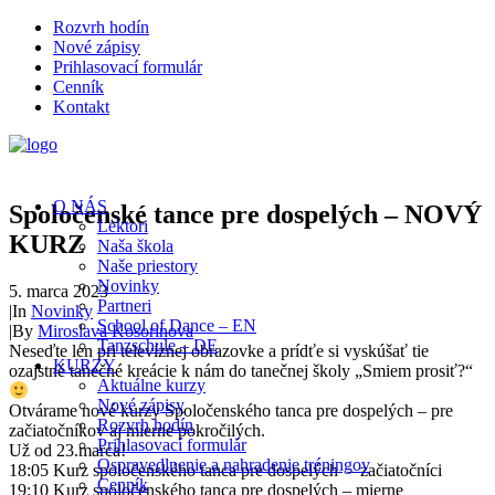
Rozvrh hodín
Nové zápisy
Prihlasovací formulár
Cenník
Kontakt
O NÁS
Spoločenské tance pre dospelých – NOVÝ
Lektori
KURZ
Naša škola
Naše priestory
Novinky
5. marca 2023
Partneri
|
In
Novinky
School of Dance – EN
|
By
Miroslava Kosorinova
Tanzschule – DE
Neseďte len pri televíznej obrazovke a prídťe si vyskúšať tie
KURZY
ozajstné tanečné kreácie k nám do tanečnej školy „Smiem prosiť?“
Aktuálne kurzy
Nové zápisy
Otvárame nové kurzy Spoločenského tanca pre dospelých – pre
Rozvrh hodín
začiatočníkov aj mierne pokročilých.
Prihlasovací formulár
Už od 23.marca!
Ospravedlnenie a nahradenie tréningov
18:05 Kurz spoločenského tanca pre dospelých – začiatočníci
Cenník
19:10 Kurz spoločenského tanca pre dospelých – mierne