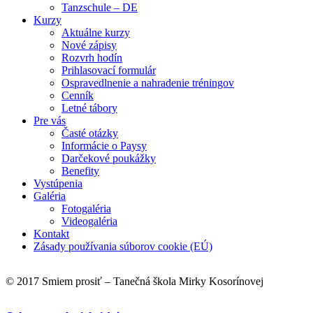
Tanzschule – DE
Kurzy
Aktuálne kurzy
Nové zápisy
Rozvrh hodín
Prihlasovací formulár
Ospravedlnenie a nahradenie tréningov
Cenník
Letné tábory
Pre vás
Časté otázky
Informácie o Paysy
Darčekové poukážky
Benefity
Vystúpenia
Galéria
Fotogaléria
Videogaléria
Kontakt
Zásady používania súborov cookie (EÚ)
© 2017 Smiem prosiť – Tanečná škola Mirky Kosorínovej