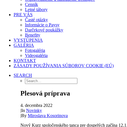
Cenník
Letné tábory
PRE VÁS
Časté otázky
Informácie o Paysy
Darčekové poukážky
Benefity
VYSTÚPENIA
GALÉRIA
Fotogaléria
Videogaléria
KONTAKT
ZÁSADY POUŽÍVANIA SÚBOROV COOKIE (EÚ)
SEARCH
Plesová príprava
4. decembra 2022
|
In
Novinky
|
By
Miroslava Kosorinova
Nový Kurz spoločenského tanca pre dospelých začína 12.1