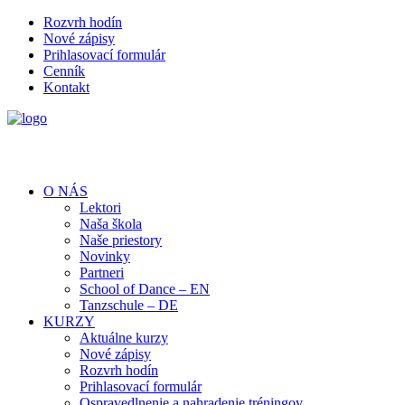
Rozvrh hodín
Nové zápisy
Prihlasovací formulár
Cenník
Kontakt
O NÁS
Lektori
Naša škola
Naše priestory
Novinky
Partneri
School of Dance – EN
Tanzschule – DE
KURZY
Aktuálne kurzy
Nové zápisy
Rozvrh hodín
Prihlasovací formulár
Ospravedlnenie a nahradenie tréningov