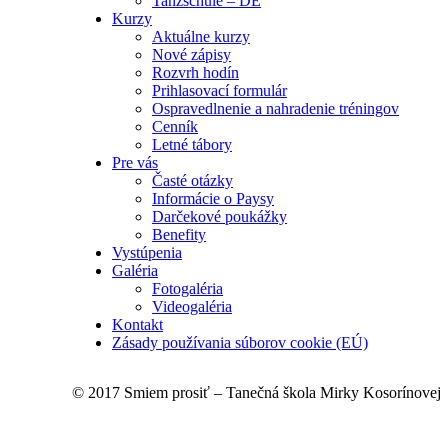
Tanzschule – DE
Kurzy
Aktuálne kurzy
Nové zápisy
Rozvrh hodín
Prihlasovací formulár
Ospravedlnenie a nahradenie tréningov
Cenník
Letné tábory
Pre vás
Časté otázky
Informácie o Paysy
Darčekové poukážky
Benefity
Vystúpenia
Galéria
Fotogaléria
Videogaléria
Kontakt
Zásady používania súborov cookie (EÚ)
© 2017 Smiem prosiť – Tanečná škola Mirky Kosorínovej