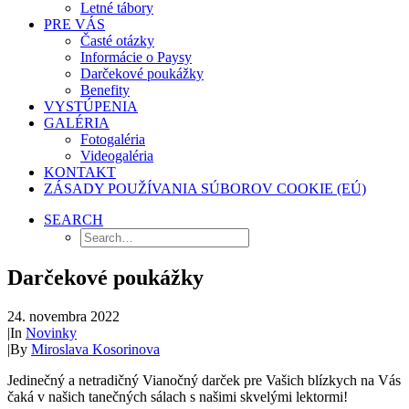
Letné tábory
PRE VÁS
Časté otázky
Informácie o Paysy
Darčekové poukážky
Benefity
VYSTÚPENIA
GALÉRIA
Fotogaléria
Videogaléria
KONTAKT
ZÁSADY POUŽÍVANIA SÚBOROV COOKIE (EÚ)
SEARCH
Darčekové poukážky
24. novembra 2022
|
In
Novinky
|
By
Miroslava Kosorinova
Jedinečný a netradičný Vianočný darček pre Vašich blízkych na Vás
čaká v našich tanečných sálach s našimi skvelými lektormi!