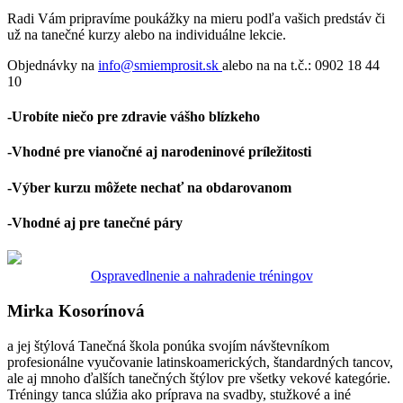
Radi Vám pripravíme poukážky na mieru podľa vašich predstáv či
už na tanečné kurzy alebo na individuálne lekcie.
Objednávky na
info@smiemprosit.sk
alebo na na t.č.: 0902 18 44
10
-Urobíte niečo pre zdravie vášho blízkeho
-Vhodné pre vianočné aj narodeninové príležitosti
-Výber kurzu môžete nechať na obdarovanom
-Vhodné aj pre tanečné páry
Ospravedlnenie a nahradenie tréningov
Mirka Kosorínová
a jej štýlová Tanečná škola ponúka svojím návštevníkom
profesionálne vyučovanie latinskoamerických, štandardných tancov,
ale aj mnoho ďalších tanečných štýlov pre všetky vekové kategórie.
Tréningy tanca slúžia ako príprava na svadby, stužkové a iné