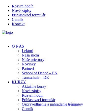
Rozvrh hodín
Nové zápisy
Prihlasovací formulár
Cenník
Kontakt
O NÁS
Lektori
Naša škola
Naše priestory
Novinky
Partneri
School of Dance – EN
Tanzschule – DE
KURZY
Aktuálne kurzy
Nové zápisy
Rozvrh hodín
Prihlasovací formulár
Ospravedlnenie a nahradenie tréningov
Cenník