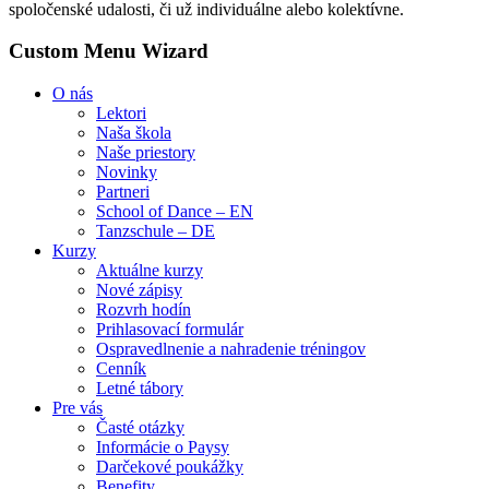
spoločenské udalosti, či už individuálne alebo kolektívne.
Custom Menu Wizard
O nás
Lektori
Naša škola
Naše priestory
Novinky
Partneri
School of Dance – EN
Tanzschule – DE
Kurzy
Aktuálne kurzy
Nové zápisy
Rozvrh hodín
Prihlasovací formulár
Ospravedlnenie a nahradenie tréningov
Cenník
Letné tábory
Pre vás
Časté otázky
Informácie o Paysy
Darčekové poukážky
Benefity