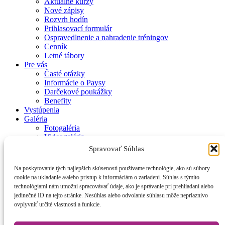
Aktuálne kurzy
Nové zápisy
Rozvrh hodín
Prihlasovací formulár
Ospravedlnenie a nahradenie tréningov
Cenník
Letné tábory
Pre vás
Časté otázky
Informácie o Paysy
Darčekové poukážky
Benefity
Vystúpenia
Galéria
Fotogaléria
Videogaléria
Kontakt
Spravovať Súhlas
Zásady používania súborov cookie (EÚ)
Na poskytovanie tých najlepších skúseností používame technológie, ako sú súbory
cookie na ukladanie a/alebo prístup k informáciám o zariadení. Súhlas s týmito
© 2017 Smiem prosiť – Tanečná škola Mirky Kosorínovej
technológiami nám umožní spracovávať údaje, ako je správanie pri prehliadaní alebo
jedinečné ID na tejto stránke. Nesúhlas alebo odvolanie súhlasu môže nepriaznivo
Ochrana osobných údajov
ovplyvniť určité vlastnosti a funkcie.
Všeobecné obchodné podmienky