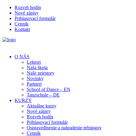
Rozvrh hodín
Nové zápisy
Prihlasovací formulár
Cenník
Kontakt
O NÁS
Lektori
Naša škola
Naše priestory
Novinky
Partneri
School of Dance – EN
Tanzschule – DE
KURZY
Aktuálne kurzy
Nové zápisy
Rozvrh hodín
Prihlasovací formulár
Ospravedlnenie a nahradenie tréningov
Cenník