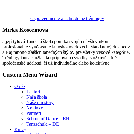
Ospravedlnenie a nahradenie tréningov
Mirka Kosorínová
a jej štýlová Tanečná škola ponúka svojím návštevníkom
profesionálne vyučovanie latinskoamerických, štandardných tancov,
ale aj mnoho ďalších tanečných štýlov pre všetky vekové kategórie.
Tréningy tanca slúžia ako príprava na svadby, stužkové a iné
spoločenské udalosti, či už individuálne alebo kolektívne.
Custom Menu Wizard
O nás
Lektori
Naša škola
Naše priestory
Novinky
Partneri
School of Dance – EN
Tanzschule – DE
Kurzy