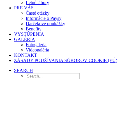
Letné tábory
PRE VÁS
Časté otázky
Informácie o Paysy
Darčekové poukážky
Benefity
VYSTÚPENIA
GALÉRIA
Fotogaléria
Videogaléria
KONTAKT
ZÁSADY POUŽÍVANIA SÚBOROV COOKIE (EÚ)
SEARCH
Ospravedlnenie a
nahradenie tréningov