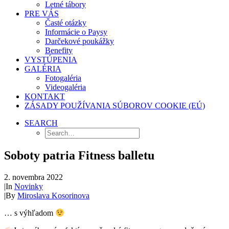
Letné tábory
PRE VÁS
Časté otázky
Informácie o Paysy
Darčekové poukážky
Benefity
VYSTÚPENIA
GALÉRIA
Fotogaléria
Videogaléria
KONTAKT
ZÁSADY POUŽÍVANIA SÚBOROV COOKIE (EÚ)
SEARCH
Soboty patria Fitness balletu
2. novembra 2022
|
In
Novinky
|
By
Miroslava Kosorinova
… s výhľadom