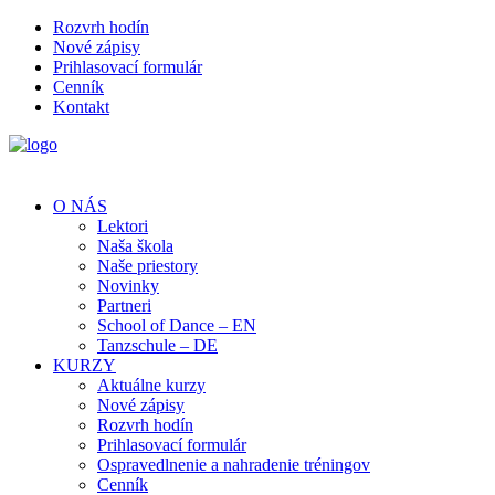
Rozvrh hodín
Nové zápisy
Prihlasovací formulár
Cenník
Kontakt
O NÁS
Lektori
Naša škola
Naše priestory
Novinky
Partneri
School of Dance – EN
Tanzschule – DE
KURZY
Aktuálne kurzy
Nové zápisy
Rozvrh hodín
Prihlasovací formulár
Ospravedlnenie a nahradenie tréningov
Cenník