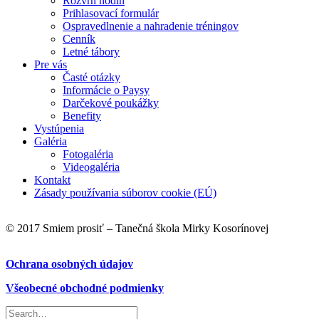
Rozvrh hodín
Prihlasovací formulár
Ospravedlnenie a nahradenie tréningov
Cenník
Letné tábory
Pre vás
Časté otázky
Informácie o Paysy
Darčekové poukážky
Benefity
Vystúpenia
Galéria
Fotogaléria
Videogaléria
Kontakt
Zásady používania súborov cookie (EÚ)
© 2017 Smiem prosiť – Tanečná škola Mirky Kosorínovej
Ochrana osobných údajov
Všeobecné obchodné podmienky