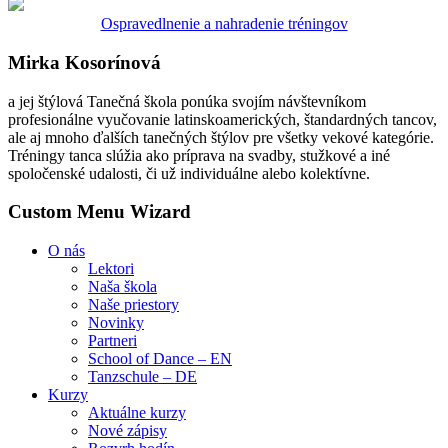
Ospravedlnenie a nahradenie tréningov
Mirka Kosorínová
a jej štýlová Tanečná škola ponúka svojím návštevníkom
profesionálne vyučovanie latinskoamerických, štandardných tancov,
ale aj mnoho ďalších tanečných štýlov pre všetky vekové kategórie.
Tréningy tanca slúžia ako príprava na svadby, stužkové a iné
spoločenské udalosti, či už individuálne alebo kolektívne.
Custom Menu Wizard
O nás
Lektori
Naša škola
Naše priestory
Novinky
Partneri
School of Dance – EN
Tanzschule – DE
Kurzy
Aktuálne kurzy
Nové zápisy