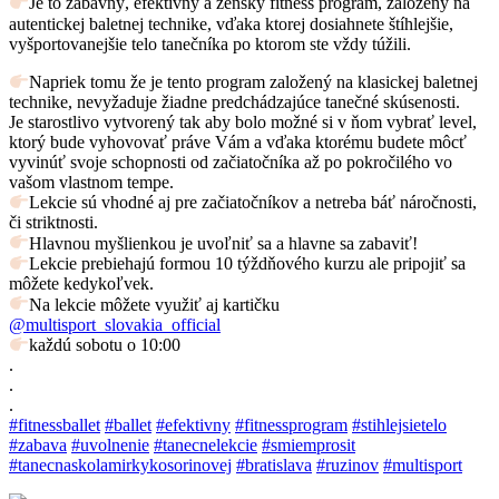
Je to zábavný, efektívny a ženský fitness program, založený na
autentickej baletnej technike, vďaka ktorej dosiahnete štíhlejšie,
vyšportovanejšie telo tanečníka po ktorom ste vždy túžili.
Napriek tomu že je tento program založený na klasickej baletnej
technike, nevyžaduje žiadne predchádzajúce tanečné skúsenosti.
Je starostlivo vytvorený tak aby bolo možné si v ňom vybrať level,
ktorý bude vyhovovať práve Vám a vďaka ktorému budete môcť
vyvinúť svoje schopnosti od začiatočníka až po pokročilého vo
vašom vlastnom tempe.
Lekcie sú vhodné aj pre začiatočníkov a netreba báť náročnosti,
či striktnosti.
Hlavnou myšlienkou je uvoľniť sa a hlavne sa zabaviť!
Lekcie prebiehajú formou 10 týždňového kurzu ale pripojiť sa
môžete kedykoľvek.
Na lekcie môžete využiť aj kartičku
@multisport_slovakia_official
každú sobotu o 10:00
.
.
.
#fitnessballet
#ballet
#efektivny
#fitnessprogram
#stihlejsietelo
#zabava
#uvolnenie
#tanecnelekcie
#smiemprosit
#tanecnaskolamirkykosorinovej
#bratislava
#ruzinov
#multisport