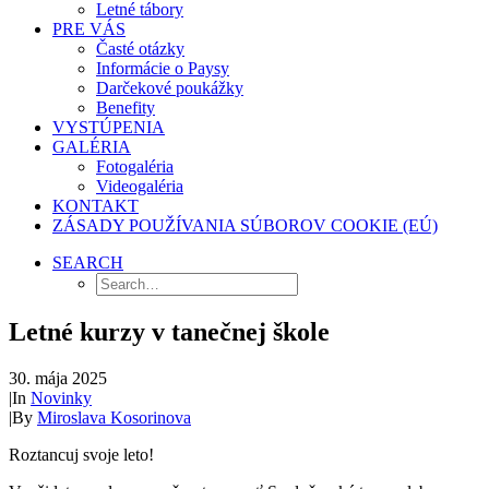
Letné tábory
PRE VÁS
Časté otázky
Informácie o Paysy
Darčekové poukážky
Benefity
VYSTÚPENIA
GALÉRIA
Fotogaléria
Videogaléria
KONTAKT
ZÁSADY POUŽÍVANIA SÚBOROV COOKIE (EÚ)
SEARCH
Letné kurzy v tanečnej škole
30. mája 2025
|
In
Novinky
|
By
Miroslava Kosorinova
Roztancuj svoje leto!