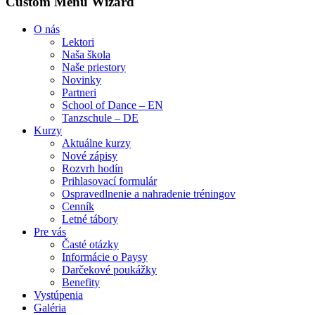
Custom Menu Wizard
O nás
Lektori
Naša škola
Naše priestory
Novinky
Partneri
School of Dance – EN
Tanzschule – DE
Kurzy
Aktuálne kurzy
Nové zápisy
Rozvrh hodín
Prihlasovací formulár
Ospravedlnenie a nahradenie tréningov
Cenník
Letné tábory
Pre vás
Časté otázky
Informácie o Paysy
Darčekové poukážky
Benefity
Vystúpenia
Galéria