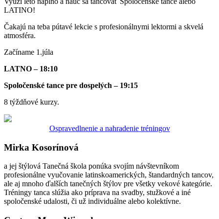
Využi leto naplno a nauč sa tancovať Spoločenské tance alebo
LATINO!
Čakajú na teba pútavé lekcie s profesionálnymi lektormi a skvelá
atmosféra.
Začíname 1.júla
LATNO – 18:10
Spoločenské tance pre dospelých – 19:15
8 týždňové kurzy.
Ospravedlnenie a nahradenie tréningov
Mirka Kosorínová
a jej štýlová Tanečná škola ponúka svojím návštevníkom
profesionálne vyučovanie latinskoamerických, štandardných tancov,
ale aj mnoho ďalších tanečných štýlov pre všetky vekové kategórie.
Tréningy tanca slúžia ako príprava na svadby, stužkové a iné
spoločenské udalosti, či už individuálne alebo kolektívne.