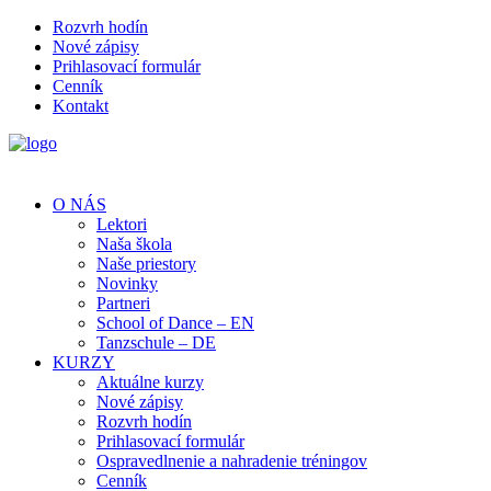
Rozvrh hodín
Nové zápisy
Prihlasovací formulár
Cenník
Kontakt
O NÁS
Lektori
Naša škola
Naše priestory
Novinky
Partneri
School of Dance – EN
Tanzschule – DE
KURZY
Aktuálne kurzy
Nové zápisy
Rozvrh hodín
Prihlasovací formulár
Ospravedlnenie a nahradenie tréningov
Cenník