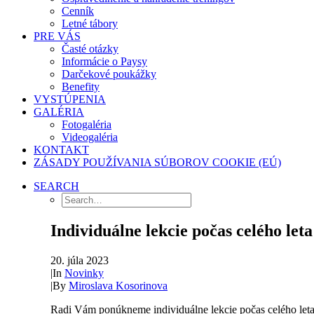
Cenník
Letné tábory
PRE VÁS
Časté otázky
Informácie o Paysy
Darčekové poukážky
Benefity
VYSTÚPENIA
GALÉRIA
Fotogaléria
Videogaléria
KONTAKT
ZÁSADY POUŽÍVANIA SÚBOROV COOKIE (EÚ)
SEARCH
Individuálne lekcie počas celého leta
20. júla 2023
|
In
Novinky
|
By
Miroslava Kosorinova
Radi Vám ponúkneme individuálne lekcie počas celého leta