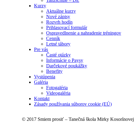
Tanzschule – DE
Kurzy
Aktuálne kurzy
Nové zápisy
Rozvrh hodín
Prihlasovací formulár
Ospravedlnenie a nahradenie tréningov
Cenník
Letné tábory
Pre vás
Časté otázky
Informácie o Paysy
Darčekové poukážky
Benefity
Vystúpenia
Galéria
Fotogaléria
Videogaléria
Kontakt
Zásady používania súborov cookie (EÚ)
© 2017 Smiem prosiť – Tanečná škola Mirky Kosorínovej