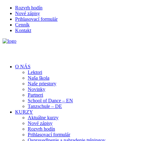
Rozvrh hodín
Nové zápisy
Prihlasovací formulár
Cenník
Kontakt
O NÁS
Lektori
Naša škola
Naše priestory
Novinky
Partneri
School of Dance – EN
Tanzschule – DE
KURZY
Aktuálne kurzy
Nové zápisy
Rozvrh hodín
Prihlasovací formulár
Ospravedlnenie a nahradenie tréningov