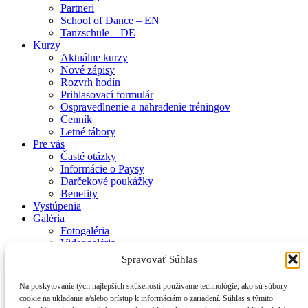
Partneri
School of Dance – EN
Tanzschule – DE
Kurzy
Aktuálne kurzy
Nové zápisy
Rozvrh hodín
Prihlasovací formulár
Ospravedlnenie a nahradenie tréningov
Cenník
Letné tábory
Pre vás
Časté otázky
Informácie o Paysy
Darčekové poukážky
Benefity
Vystúpenia
Galéria
Fotogaléria
Videogaléria
Kontakt
Spravovať Súhlas
Zásady používania súborov cookie (EÚ)
Na poskytovanie tých najlepších skúseností používame technológie, ako sú súbory
cookie na ukladanie a/alebo prístup k informáciám o zariadení. Súhlas s týmito
© 2017 Smiem prosiť – Tanečná škola Mirky Kosorínovej