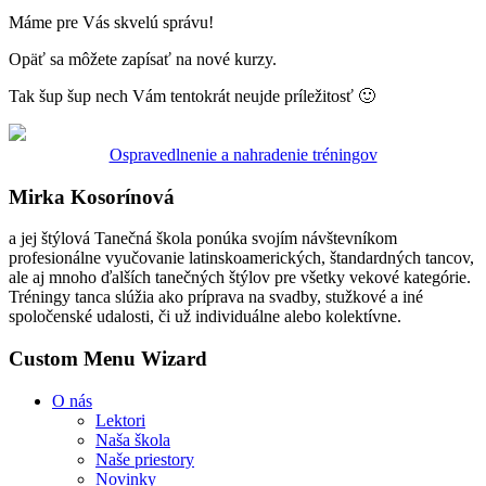
Máme pre Vás skvelú správu!
Opäť sa môžete zapísať na nové kurzy.
Tak šup šup nech Vám tentokrát neujde príležitosť 🙂
Ospravedlnenie a nahradenie tréningov
Mirka Kosorínová
a jej štýlová Tanečná škola ponúka svojím návštevníkom
profesionálne vyučovanie latinskoamerických, štandardných tancov,
ale aj mnoho ďalších tanečných štýlov pre všetky vekové kategórie.
Tréningy tanca slúžia ako príprava na svadby, stužkové a iné
spoločenské udalosti, či už individuálne alebo kolektívne.
Custom Menu Wizard
O nás
Lektori
Naša škola
Naše priestory
Novinky