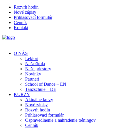
Rozvrh hodín
Nové zápisy
Prihlasovací formulár
Cenník
Kontakt
O NÁS
Lektori
Naša škola
Naše priestory
Novinky
Partneri
School of Dance – EN
Tanzschule – DE
KURZY
Aktuálne kurzy
Nové zápisy
Rozvrh hodín
Prihlasovací formulár
Ospravedlnenie a nahradenie tréningov
Cenník