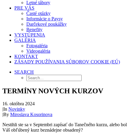
Letné tábory
PRE VÁS
Časté otázky
Informácie o Paysy
Darčekové poukážky
Benefity
VYSTÚPENIA
GALÉRIA
Fotogaléria
Videogaléria
KONTAKT
ZÁSADY POUŽÍVANIA SÚBOROV COOKIE (EÚ)
SEARCH
TERMÍNY NOVÝCH KURZOV
16. októbra 2024
|
In
Novinky
|
By
Miroslava Kosorinova
Nestihli ste sa v Septembri zapísať do Tanečného kurzu, alebo bol
Váš obľúbený kurz beznádejne obsadený?