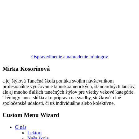
Ospravedlnenie a nahradenie tréningov
Mirka Kosorínová
a jej štýlová Tanečná škola ponúka svojím návštevníkom
profesionálne vyučovanie latinskoamerických, štandardných tancov,
ale aj mnoho ďalších tanečných štýlov pre všetky vekové kategórie.
Tréningy tanca slúžia ako príprava na svadby, stužkové a iné
spoločenské udalosti, či už individuálne alebo kolektívne.
Custom Menu Wizard
O nás
Lektori
Naša škola