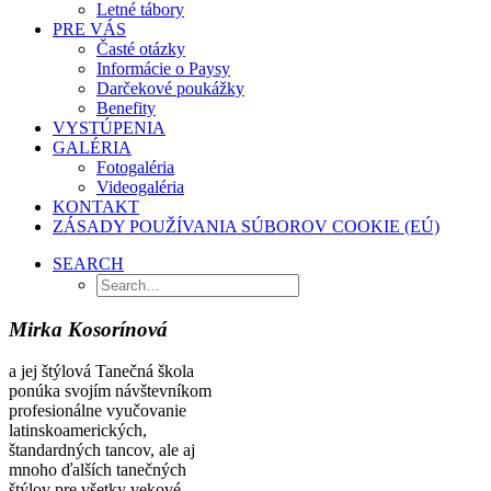
Letné tábory
PRE VÁS
Časté otázky
Informácie o Paysy
Darčekové poukážky
Benefity
VYSTÚPENIA
GALÉRIA
Fotogaléria
Videogaléria
KONTAKT
ZÁSADY POUŽÍVANIA SÚBOROV COOKIE (EÚ)
SEARCH
Mirka Kosorínová
a jej štýlová Tanečná škola
ponúka svojím návštevníkom
profesionálne vyučovanie
latinskoamerických,
štandardných tancov, ale aj
mnoho ďalších tanečných
štýlov pre všetky vekové