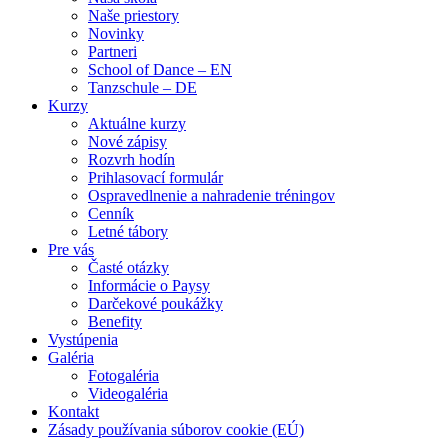
Naše priestory
Novinky
Partneri
School of Dance – EN
Tanzschule – DE
Kurzy
Aktuálne kurzy
Nové zápisy
Rozvrh hodín
Prihlasovací formulár
Ospravedlnenie a nahradenie tréningov
Cenník
Letné tábory
Pre vás
Časté otázky
Informácie o Paysy
Darčekové poukážky
Benefity
Vystúpenia
Galéria
Fotogaléria
Videogaléria
Kontakt
Zásady používania súborov cookie (EÚ)