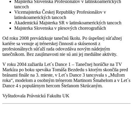
Majsterka Slovenska Profesionálov v latinskoamerických
tancoch
Vicemajsterka Českej Republiky Profesionálov v
latinskoamerických tancoch
Akademická Majsterka SR v latinskoamerických tancoch
Majsterka Slovenska v plesových choreografiách
Od roku 2008 prevádzkuje tanečnú školu. Po úspešnej súťažnej
kariére sa venuje aj trénerskej činnosti a skúsenosti z
profesionálnych súťaží rada odovzdáva novým nádejným
tanečníkom. Bez zaujímavosti nie sú ani jej mediálne aktivity.
V roku 2004 zažiarila Let´s Dance 1 – Tanečnej horúčke na TV
Markíza po boku speváka Tomáša Bezdedu s ktorým skončila pred
bránami finále na 3. mieste, v Let´s Dance 3 tancovala s „Mužom
roka“, modelom a osobným trénerom Martinom Šmahelom a v Let´s
Dance 4 s populárnym hercom Štefanom Skrúcaným.
Vyštudovala Právnickú Fakultu UK