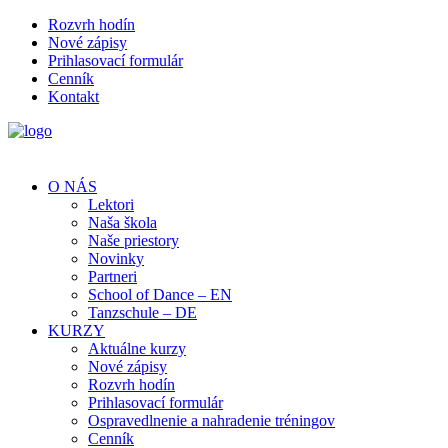
Rozvrh hodín
Nové zápisy
Prihlasovací formulár
Cenník
Kontakt
O NÁS
Lektori
Naša škola
Naše priestory
Novinky
Partneri
School of Dance – EN
Tanzschule – DE
KURZY
Aktuálne kurzy
Nové zápisy
Rozvrh hodín
Prihlasovací formulár
Ospravedlnenie a nahradenie tréningov
Cenník