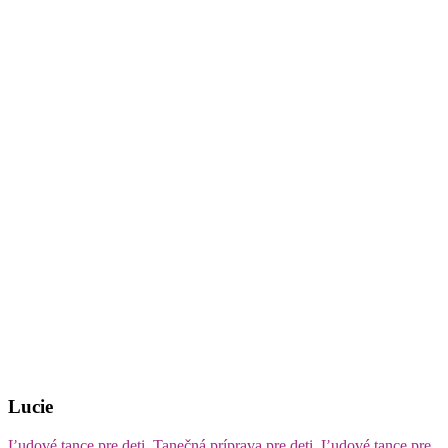
Lucie
Ľudové tance pre deti, Tanečná príprava pre deti, Ľudové tance pre