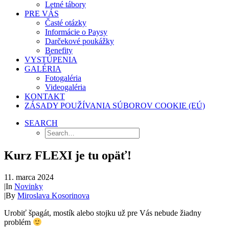
Letné tábory
PRE VÁS
Časté otázky
Informácie o Paysy
Darčekové poukážky
Benefity
VYSTÚPENIA
GALÉRIA
Fotogaléria
Videogaléria
KONTAKT
ZÁSADY POUŽÍVANIA SÚBOROV COOKIE (EÚ)
SEARCH
Kurz FLEXI je tu opäť!
11. marca 2024
|
In
Novinky
|
By
Miroslava Kosorinova
Urobiť špagát, mostík alebo stojku už pre Vás nebude žiadny
problém