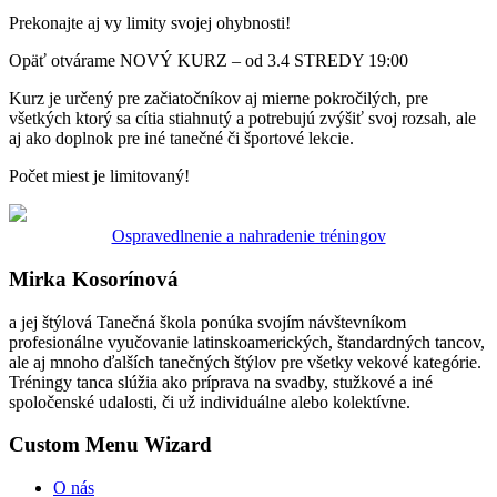
Prekonajte aj vy limity svojej ohybnosti!
Opäť otvárame NOVÝ KURZ – od 3.4 STREDY 19:00
Kurz je určený pre začiatočníkov aj mierne pokročilých, pre
všetkých ktorý sa cítia stiahnutý a potrebujú zvýšiť svoj rozsah, ale
aj ako doplnok pre iné tanečné či športové lekcie.
Počet miest je limitovaný!
Ospravedlnenie a nahradenie tréningov
Mirka Kosorínová
a jej štýlová Tanečná škola ponúka svojím návštevníkom
profesionálne vyučovanie latinskoamerických, štandardných tancov,
ale aj mnoho ďalších tanečných štýlov pre všetky vekové kategórie.
Tréningy tanca slúžia ako príprava na svadby, stužkové a iné
spoločenské udalosti, či už individuálne alebo kolektívne.
Custom Menu Wizard
O nás