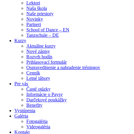
Lektori
Naša škola
Naše priestory
Novinky
Partneri
School of Dance – EN
Tanzschule – DE
Kurzy
Aktuálne kurzy
Nové zápisy
Rozvrh hodín
Prihlasovací formulár
Ospravedlnenie a nahradenie tréningov
Cenník
Letné tábory
Pre vás
Časté otázky
Informácie o Paysy
Darčekové poukážky
Benefity
Vystúpenia
Galéria
Fotogaléria
Videogaléria
Kontakt