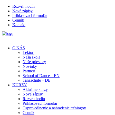
Rozvrh hodín
Nové zápisy
Prihlasovací formulár
Cenník
Kontakt
O NÁS
Lektori
Naša škola
Naše priestory
Novinky
Partneri
School of Dance – EN
Tanzschule – DE
KURZY
Aktuálne kurzy
Nové zápisy
Rozvrh hodín
Prihlasovací formulár
Ospravedlnenie a nahradenie tréningov
Cenník