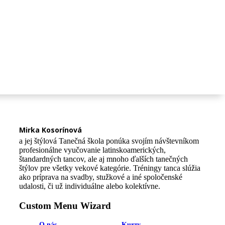
naučíte kroky, ktoré roztancujú vaše srdce a rozžiaria
vašu dušu
Ospravedlnenie a nahradenie tréningov
Mirka Kosorínová
a jej štýlová Tanečná škola ponúka svojím návštevníkom
profesionálne vyučovanie latinskoamerických,
štandardných tancov, ale aj mnoho ďalších tanečných
štýlov pre všetky vekové kategórie. Tréningy tanca slúžia
ako príprava na svadby, stužkové a iné spoločenské
udalosti, či už individuálne alebo kolektívne.
Custom Menu Wizard
O nás
Kurzy