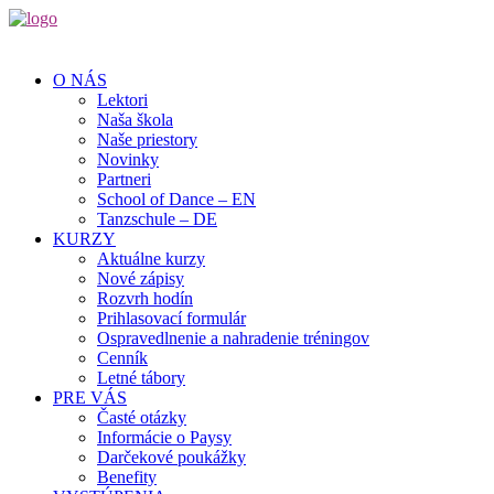
O NÁS
Lektori
Naša škola
Naše priestory
Novinky
Partneri
School of Dance – EN
Tanzschule – DE
KURZY
Aktuálne kurzy
Nové zápisy
Rozvrh hodín
Prihlasovací formulár
Ospravedlnenie a nahradenie tréningov
Cenník
Letné tábory
PRE VÁS
Časté otázky
Informácie o Paysy
Darčekové poukážky
Benefity