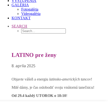
VYSTÚPENIA
GALÉRIA
Fotogaléria
Videogaléria
KONTAKT
SEARCH
LATINO pre ženy
8. apríla 2025
Objavte vášeň a energiu
latinsko-amerických tancov
!
Milé dámy, je čas oslobodiť svoju vnútornú tanečnicu!
Od 29.4 každý UTOROK o 18:10
!
V našom obľúbenom kurze LATINO pre ženy sa