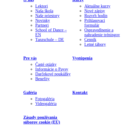
Lektori
Aktuálne kurzy
Naša škola
Nové zápisy
Naše priestory
Rozvrh hodín
Novinky
Prihlasovací
Partneri
formulár
School of Dance –
Ospravedlnenie a
EN
nahradenie tréningov
Tanzschule – DE
Cenník
Letné tábory
Pre vás
Vystúpenia
Časté otázky
Informácie o Paysy
Darčekové poukážky
Benefity
Galéria
Kontakt
Fotogaléria
Videogaléria
Zásady používania
súborov cookie (EÚ)