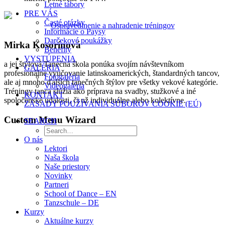
Letné tábory
PRE VÁS
Časté otázky
Ospravedlnenie a nahradenie tréningov
Informácie o Paysy
Darčekové poukážky
Mirka Kosorínová
Benefity
VYSTÚPENIA
a jej štýlová Tanečná škola ponúka svojím návštevníkom
GALÉRIA
profesionálne vyučovanie latinskoamerických, štandardných tancov,
Fotogaléria
ale aj mnoho ďalších tanečných štýlov pre všetky vekové kategórie.
Videogaléria
Tréningy tanca slúžia ako príprava na svadby, stužkové a iné
KONTAKT
spoločenské udalosti, či už individuálne alebo kolektívne.
ZÁSADY POUŽÍVANIA SÚBOROV COOKIE (EÚ)
Custom Menu Wizard
SEARCH
O nás
Lektori
Naša škola
Naše priestory
Novinky
Partneri
School of Dance – EN
Tanzschule – DE
Kurzy
Aktuálne kurzy