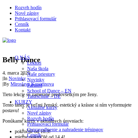
Rozvrh hodín
Nové zápisy
Prihlasovací formulár
Cenník
Kontakt
O NÁS
Belly Dance
Lektori
Naša škola
4. marca 2025
Naše priestory
|
In
Novinky
Novinky
|
By
Miroslava Kosorinova
Partneri
School of Dance – EN
Tieto lekcie sú zamerané predovšetkým pre ženy.
Tanzschule – DE
KURZY
Tento tanec je veľmi ženský, estetický a krásne si ním vyformujete
Aktuálne kurzy
postavu!
Nové zápisy
Rozvrh hodín
Ponúkame kurzy v aktuálnych úrovniach:
Prihlasovací formulár
Ospravedlnenie a nahradenie tréningov
pokročilé od 10.3!
Cenník
mierne pokročilé od 14.4!