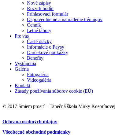
Nové zápisy
Rozvrh hodín
Prihlasovací formulár
Ospravedlnenie a nahradenie tréningov
Cenník
Letné tábory
Pre vás
Časté otázky
Informácie o Paysy
Darčekové poukážky
Benefity
Vystúpenia
Galéria
Fotogaléria
Videogaléria
Kontakt
Zásady používania súborov cookie (EÚ)
© 2017 Smiem prosiť – Tanečná škola Mirky Kosorínovej
Ochrana osobných údajov
Všeobecné obchodné podmienky