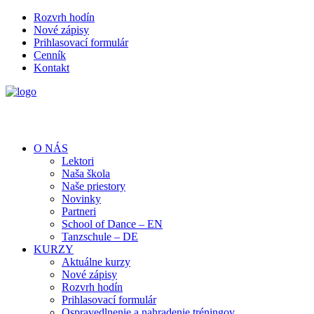
Rozvrh hodín
Nové zápisy
Prihlasovací formulár
Cenník
Kontakt
O NÁS
Lektori
Naša škola
Naše priestory
Novinky
Partneri
School of Dance – EN
Tanzschule – DE
KURZY
Aktuálne kurzy
Nové zápisy
Rozvrh hodín
Prihlasovací formulár
Ospravedlnenie a nahradenie tréningov