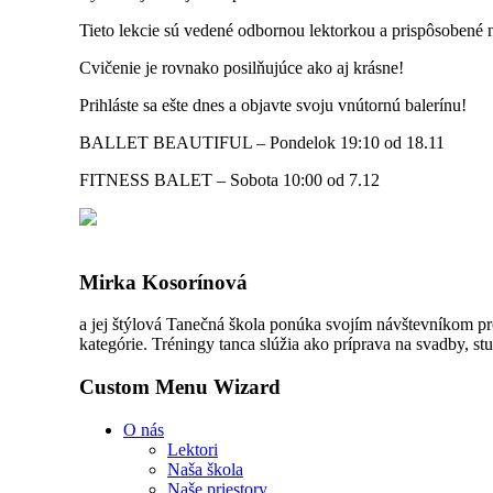
Tieto lekcie sú vedené odbornou lektorkou a prispôsobené 
Cvičenie je rovnako posilňujúce ako aj krásne!
Prihláste sa ešte dnes a objavte svoju vnútornú balerínu!
BALLET BEAUTIFUL – Pondelok 19:10 od 18.11
FITNESS BALET – Sobota 10:00 od 7.12
Mirka Kosorínová
a jej štýlová Tanečná škola ponúka svojím návštevníkom pr
kategórie. Tréningy tanca slúžia ako príprava na svadby, stu
Custom Menu Wizard
O nás
Lektori
Naša škola
Naše priestory