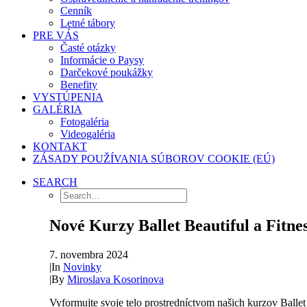
Cenník
Letné tábory
PRE VÁS
Časté otázky
Informácie o Paysy
Darčekové poukážky
Benefity
VYSTÚPENIA
GALÉRIA
Fotogaléria
Videogaléria
KONTAKT
ZÁSADY POUŽÍVANIA SÚBOROV COOKIE (EÚ)
SEARCH
Nové Kurzy Ballet Beautiful a Fitnes
7. novembra 2024
|
In
Novinky
|
By
Miroslava Kosorinova
Vyformujte svoje telo prostredníctvom našich kurzov Ballet B