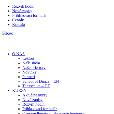
Rozvrh hodín
Nové zápisy
Prihlasovací formulár
Cenník
Kontakt
O NÁS
Lektori
Naša škola
Naše priestory
Novinky
Partneri
School of Dance – EN
Tanzschule – DE
KURZY
Aktuálne kurzy
Nové zápisy
Rozvrh hodín
Prihlasovací formulár
Ospravedlnenie a nahradenie tréningov