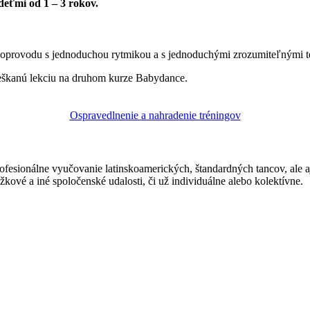
deťmi od 1 – 3 rokov.
oprovodu s jednoduchou rytmikou a s jednoduchými zrozumiteľnými te
eškanú lekciu na druhom kurze Babydance.
Ospravedlnenie a nahradenie tréningov
ofesionálne vyučovanie latinskoamerických, štandardných tancov, ale 
žkové a iné spoločenské udalosti, či už individuálne alebo kolektívne.