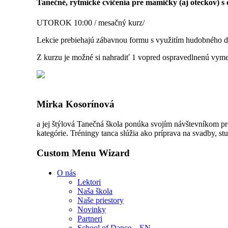
Tanečné, rytmické cvičenia pre mamičky (aj oteckov) s 
UTOROK 10:00 / mesačný kurz/
Lekcie prebiehajú zábavnou formu s využitím hudobného d
Z kurzu je možné si nahradiť 1 vopred ospravedlnenú vym
Mirka Kosorínová
a jej štýlová Tanečná škola ponúka svojím návštevníkom pr
kategórie. Tréningy tanca slúžia ako príprava na svadby, stu
Custom Menu Wizard
O nás
Lektori
Naša škola
Naše priestory
Novinky
Partneri
School of Dance – EN