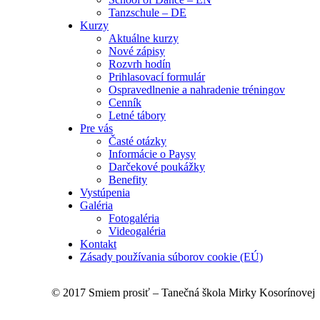
Tanzschule – DE
Kurzy
Aktuálne kurzy
Nové zápisy
Rozvrh hodín
Prihlasovací formulár
Ospravedlnenie a nahradenie tréningov
Cenník
Letné tábory
Pre vás
Časté otázky
Informácie o Paysy
Darčekové poukážky
Benefity
Vystúpenia
Galéria
Fotogaléria
Videogaléria
Kontakt
Zásady používania súborov cookie (EÚ)
© 2017 Smiem prosiť – Tanečná škola Mirky Kosorínovej