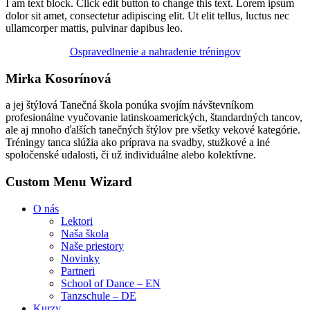
I am text block. Click edit button to change this text. Lorem ipsum
dolor sit amet, consectetur adipiscing elit. Ut elit tellus, luctus nec
ullamcorper mattis, pulvinar dapibus leo.
Ospravedlnenie a nahradenie tréningov
Mirka Kosorínová
a jej štýlová Tanečná škola ponúka svojím návštevníkom
profesionálne vyučovanie latinskoamerických, štandardných tancov,
ale aj mnoho ďalších tanečných štýlov pre všetky vekové kategórie.
Tréningy tanca slúžia ako príprava na svadby, stužkové a iné
spoločenské udalosti, či už individuálne alebo kolektívne.
Custom Menu Wizard
O nás
Lektori
Naša škola
Naše priestory
Novinky
Partneri
School of Dance – EN
Tanzschule – DE
Kurzy