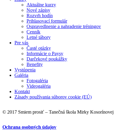
Aktuálne kurzy
Nové zápisy
Rozvrh hodín
Prihlasovací formulár
Ospravedlnenie a nahradenie tréningov
Cenník
Letné tábory
Pre vás
Časté otázky
Informácie o Paysy
Darčekové poukážky
Benefity
Vystúpenia
Galéria
Fotogaléria
Videogaléria
Kontakt
Zásady používania súborov cookie (EÚ)
© 2017 Smiem prosiť – Tanečná škola Mirky Kosorínovej
Ochrana osobných údajov