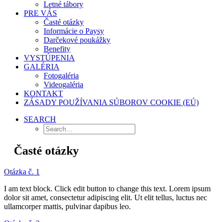
Letné tábory
PRE VÁS
Časté otázky
Informácie o Paysy
Darčekové poukážky
Benefity
VYSTÚPENIA
GALÉRIA
Fotogaléria
Videogaléria
KONTAKT
ZÁSADY POUŽÍVANIA SÚBOROV COOKIE (EÚ)
SEARCH
Časté otázky
Otázka č. 1
I am text block. Click edit button to change this text. Lorem ipsum
dolor sit amet, consectetur adipiscing elit. Ut elit tellus, luctus nec
ullamcorper mattis, pulvinar dapibus leo.