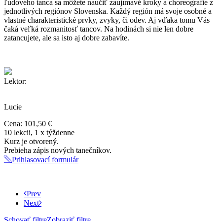
ľudového tanca sa môžete naučiť zaujímavé kroky a choreografie z
jednotlivých regiónov Slovenska. Každý región má svoje osobné a
vlastné charakteristické prvky, zvyky, či odev. Aj vďaka tomu Vás
čaká veľká rozmanitosť tancov. Na hodinách si nie len dobre
zatancujete, ale sa isto aj dobre zabavíte.
Lektor:
Lucie
Cena:
101,50 €
10 lekcii, 1 x týždenne
Kurz je otvorený.
Prebieha zápis nových tanečníkov.
Prihlasovací formulár
Prev
Next
Schovať filtre
Zobraziť filtre