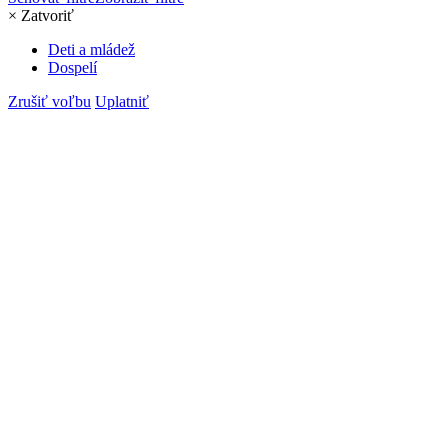
×
Zatvoriť
Deti a mládež
Dospelí
Zrušiť voľbu
Uplatniť