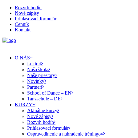
Rozvrh hodín
Nové zápisy
Prihlasovací formulár
Cenník
Kontakt
O NÁS
Lektori
Naša škola
Naše priestory
Novinky
Partneri
School of Dance – EN
Tanzschule – DE
KURZY
Aktuálne kurzy
Nové zápisy
Rozvrh hodín
Prihlasovací formulár
Ospravedlnenie a nahradenie tréningov