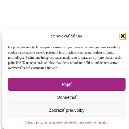
Spravovať Súhlas
Na poskytovanie tých najlepších skúseností používame technológie, ako sú súbory
cookie na ukladanie a/alebo prístup k informáciám o zariadení. Súhlas s týmito
technológiami nám umožní spracovávať údaje, ako je správanie pri prehliadaní alebo
jedinečné ID na tejto stránke. Nesúhlas alebo odvolanie súhlasu môže nepriaznivo
ovplyvniť určité vlastnosti a funkcie.
Prijať
Odmietnuť
Belly Dance
Zobraziť predvoľby
orientálny brušný tanec
Zásady používania súborov cookie
Ochrana osobných údajov