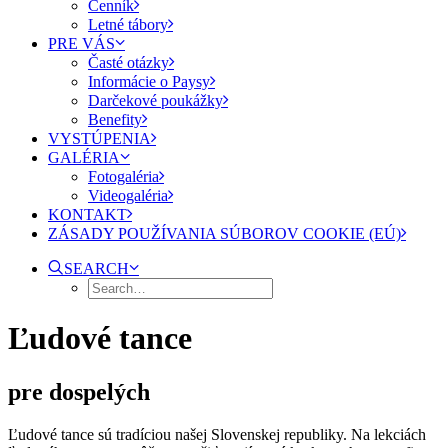
Cenník
Letné tábory
PRE VÁS
Časté otázky
Informácie o Paysy
Darčekové poukážky
Benefity
VYSTÚPENIA
GALÉRIA
Fotogaléria
Videogaléria
KONTAKT
ZÁSADY POUŽÍVANIA SÚBOROV COOKIE (EÚ)
SEARCH
Ľudové tance
pre dospelých
Ľudové tance sú tradíciou našej Slovenskej republiky. Na lekciách