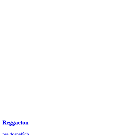
Reggaeton
pre dospelých