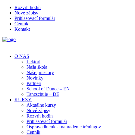
Rozvrh hodín
Nové zápisy
Prihlasovací formulár
Cenník
Kontakt
O NÁS
Lektori
Naša škola
Naše priestory
Novinky
Partneri
School of Dance – EN
Tanzschule – DE
KURZY
Aktuálne kurzy
Nové zápisy
Rozvrh hodín
Prihlasovací formulár
Ospravedlnenie a nahradenie tréningov
Cenník