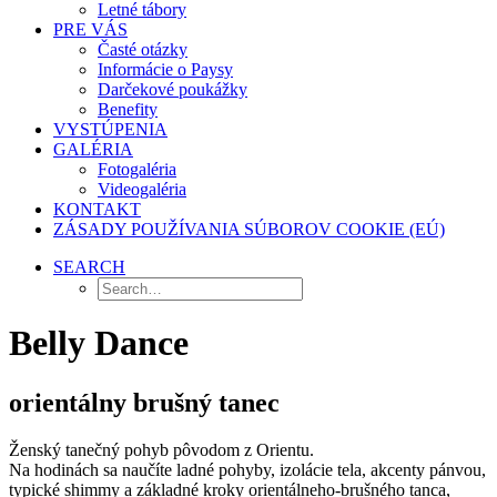
Letné tábory
PRE VÁS
Časté otázky
Informácie o Paysy
Darčekové poukážky
Benefity
VYSTÚPENIA
GALÉRIA
Fotogaléria
Videogaléria
KONTAKT
ZÁSADY POUŽÍVANIA SÚBOROV COOKIE (EÚ)
SEARCH
Belly Dance
orientálny brušný tanec
Ženský tanečný pohyb pôvodom z Orientu.
Na hodinách sa naučíte ladné pohyby, izolácie tela, akcenty pánvou,
typické shimmy a základné kroky orientálneho-brušného tanca,