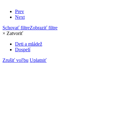
Prev
Next
Schovať filtre
Zobraziť filtre
×
Zatvoriť
Deti a mládež
Dospelí
Zrušiť voľbu
Uplatniť