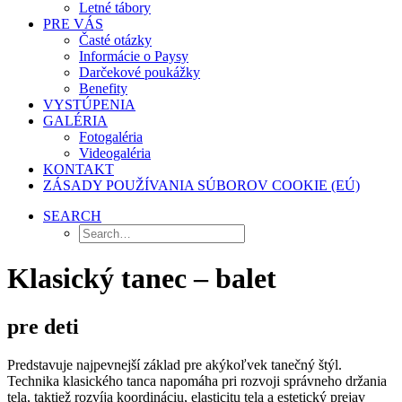
Letné tábory
PRE VÁS
Časté otázky
Informácie o Paysy
Darčekové poukážky
Benefity
VYSTÚPENIA
GALÉRIA
Fotogaléria
Videogaléria
KONTAKT
ZÁSADY POUŽÍVANIA SÚBOROV COOKIE (EÚ)
SEARCH
Klasický tanec – balet
pre deti
Predstavuje najpevnejší základ pre akýkoľvek tanečný štýl.
Technika klasického tanca napomáha pri rozvoji správneho držania
tela, taktiež rozvíja koordináciu, elasticitu tela a estetický prejav