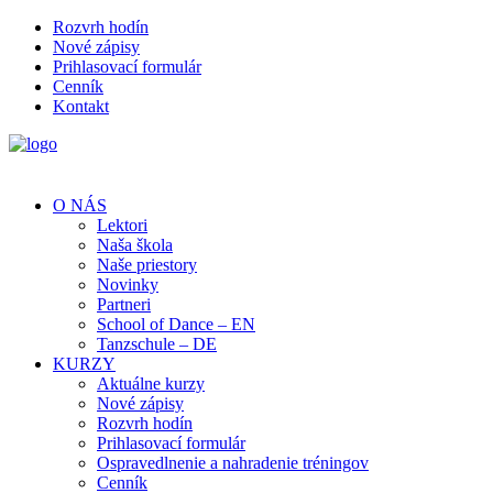
Rozvrh hodín
Nové zápisy
Prihlasovací formulár
Cenník
Kontakt
O NÁS
Lektori
Naša škola
Naše priestory
Novinky
Partneri
School of Dance – EN
Tanzschule – DE
KURZY
Aktuálne kurzy
Nové zápisy
Rozvrh hodín
Prihlasovací formulár
Ospravedlnenie a nahradenie tréningov
Cenník