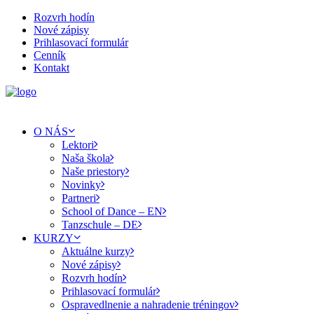
Rozvrh hodín
Nové zápisy
Prihlasovací formulár
Cenník
Kontakt
O NÁS
Lektori
Naša škola
Naše priestory
Novinky
Partneri
School of Dance – EN
Tanzschule – DE
KURZY
Aktuálne kurzy
Nové zápisy
Rozvrh hodín
Prihlasovací formulár
Ospravedlnenie a nahradenie tréningov