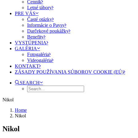
Cenník
Letné tábory
PRE VÁS
Časté otázky
Informácie o Paysy
Darčekové poukážky
Benefity
VYSTÚPENIA
GALÉRIA
Fotogaléria
Videogaléria
KONTAKT
ZÁSADY POUŽÍVANIA SÚBOROV COOKIE (EÚ)
SEARCH
Nikol
Home
Nikol
Nikol