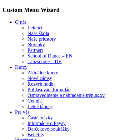
Custom Menu Wizard
O nás
Lektori
Naša škola
Naše priestory
Novinky
Partneri
School of Dance – EN
Tanzschule – DE
Kurzy
Aktuálne kurzy
Nové zápisy
Rozvrh hodín
Prihlasovací formulár
Ospravedlnenie a nahradenie tréningov
Cenník
Letné tábory
Pre vás
Časté otázky
Informácie o Paysy
Darčekové poukážky
Benefity