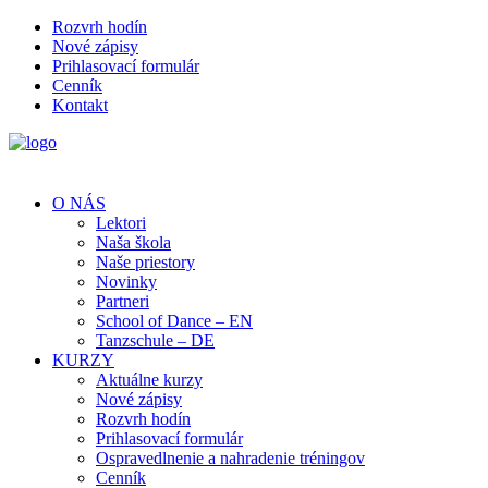
Rozvrh hodín
Nové zápisy
Prihlasovací formulár
Cenník
Kontakt
O NÁS
Lektori
Naša škola
Naše priestory
Novinky
Partneri
School of Dance – EN
Tanzschule – DE
KURZY
Aktuálne kurzy
Nové zápisy
Rozvrh hodín
Prihlasovací formulár
Ospravedlnenie a nahradenie tréningov
Cenník