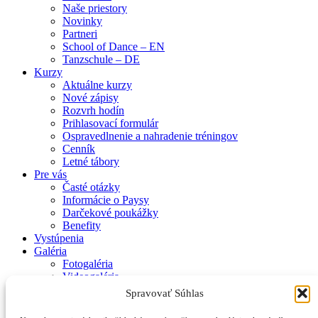
Naše priestory
Novinky
Partneri
School of Dance – EN
Tanzschule – DE
Kurzy
Aktuálne kurzy
Nové zápisy
Rozvrh hodín
Prihlasovací formulár
Ospravedlnenie a nahradenie tréningov
Cenník
Letné tábory
Pre vás
Časté otázky
Informácie o Paysy
Darčekové poukážky
Benefity
Vystúpenia
Galéria
Fotogaléria
Videogaléria
Kontakt
Spravovať Súhlas
Zásady používania súborov cookie (EÚ)