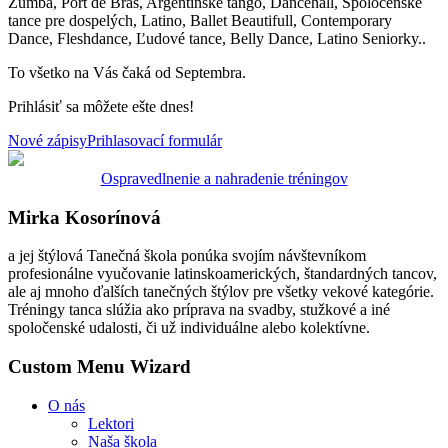
Zumba, Port de Bras, Argentínske tango, Dancehall, Spoločenské
tance pre dospelých, Latino, Ballet Beautifull, Contemporary
Dance, Fleshdance, Ľudové tance, Belly Dance, Latino Seniorky..
To všetko na Vás čaká od Septembra.
Prihlásiť sa môžete ešte dnes!
Nové zápisy
Prihlasovací formulár
Ospravedlnenie a nahradenie tréningov
Mirka Kosorínová
a jej štýlová Tanečná škola ponúka svojím návštevníkom
profesionálne vyučovanie latinskoamerických, štandardných tancov,
ale aj mnoho ďalších tanečných štýlov pre všetky vekové kategórie.
Tréningy tanca slúžia ako príprava na svadby, stužkové a iné
spoločenské udalosti, či už individuálne alebo kolektívne.
Custom Menu Wizard
O nás
Lektori
Naša škola