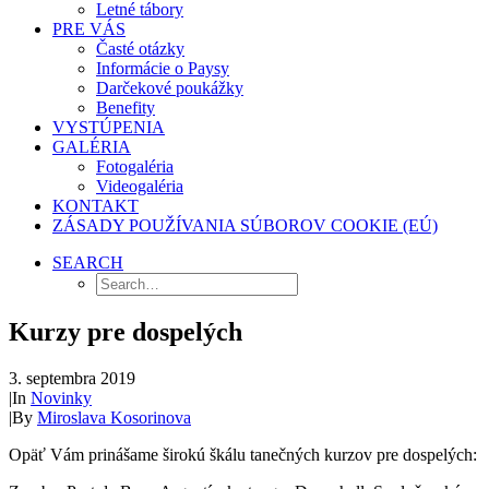
Letné tábory
PRE VÁS
Časté otázky
Informácie o Paysy
Darčekové poukážky
Benefity
VYSTÚPENIA
GALÉRIA
Fotogaléria
Videogaléria
KONTAKT
ZÁSADY POUŽÍVANIA SÚBOROV COOKIE (EÚ)
SEARCH
Kurzy pre dospelých
3. septembra 2019
|
In
Novinky
|
By
Miroslava Kosorinova
Opäť Vám prinášame širokú škálu tanečných kurzov pre dospelých: