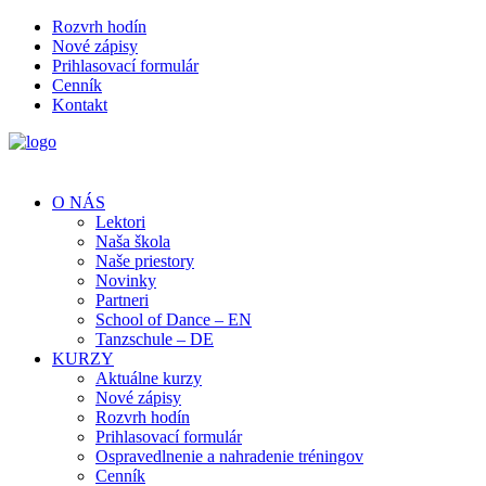
Rozvrh hodín
Nové zápisy
Prihlasovací formulár
Cenník
Kontakt
O NÁS
Lektori
Naša škola
Naše priestory
Novinky
Partneri
School of Dance – EN
Tanzschule – DE
KURZY
Aktuálne kurzy
Nové zápisy
Rozvrh hodín
Prihlasovací formulár
Ospravedlnenie a nahradenie tréningov
Cenník