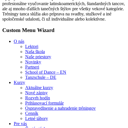
profesionálne vyučovanie latinskoamerických, štandardných tancov,
ale aj mnoho ďalších tanečných štýlov pre všetky vekové kategórie.
Tréningy tanca slúžia ako príprava na svadby, stužkové a iné
spoločenské udalosti, či už individuálne alebo kolektívne.
Custom Menu Wizard
O nás
Lektori
Naša škola
Naše priestory
Novinky
Partneri
School of Dance – EN
Tanzschule – DE
Kurzy
Aktuálne kurzy
Nové zápisy
Rozvrh hodín
Prihlasovací formulár
Ospravedlnenie a nahradenie tréningov
Cenník
Letné tábory
Pre vás