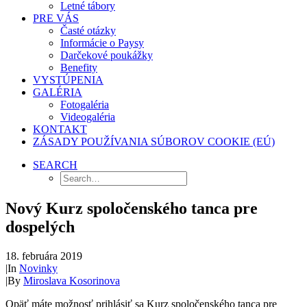
Letné tábory
PRE VÁS
Časté otázky
Informácie o Paysy
Darčekové poukážky
Benefity
VYSTÚPENIA
GALÉRIA
Fotogaléria
Videogaléria
KONTAKT
ZÁSADY POUŽÍVANIA SÚBOROV COOKIE (EÚ)
SEARCH
Nový Kurz spoločenského tanca pre
dospelých
18. februára 2019
|
In
Novinky
|
By
Miroslava Kosorinova
Opäť máte možnosť prihlásiť sa Kurz spoločenského tanca pre