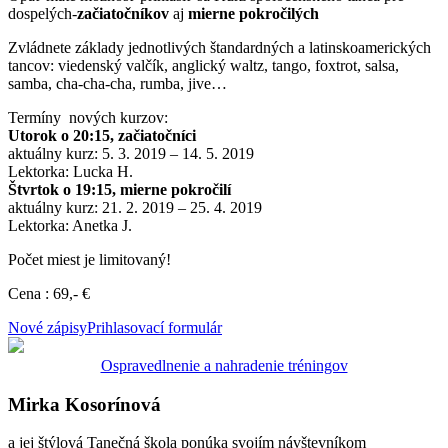
dospelých-
začiatočníkov
aj
mierne pokročilých
Zvládnete základy jednotlivých štandardných a latinskoamerických
tancov: viedenský valčík, anglický waltz, tango, foxtrot, salsa,
samba, cha-cha-cha, rumba, jive…
Termíny nových kurzov:
Utorok o
20:15
, začiatočníci
aktuálny kurz:
5. 3. 2019 – 14. 5. 2019
Lektorka: Lucka H.
Štvrtok o
19:15
, mierne pokročilí
aktuálny kurz:
21. 2. 2019 – 25. 4. 2019
Lektorka: Anetka J.
Počet miest je limitovaný!
Cena : 69,- €
Nové zápisy
Prihlasovací formulár
Ospravedlnenie a nahradenie tréningov
Mirka Kosorínová
a jej štýlová Tanečná škola ponúka svojím návštevníkom