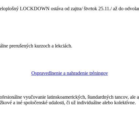
eloplošný LOCKDOWN ostáva od zajtra/ štvrtok 25.11./ až do odvola
lne prerušených kurzoch a lekciách.
Ospravedlnenie a nahradenie tréningov
ofesionálne vyučovanie latinskoamerických, štandardných tancov, ale 
žkové a iné spoločenské udalosti, či už individuálne alebo kolektívne.