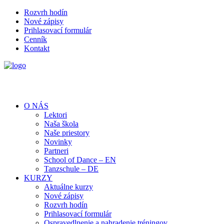
Rozvrh hodín
Nové zápisy
Prihlasovací formulár
Cenník
Kontakt
O NÁS
Lektori
Naša škola
Naše priestory
Novinky
Partneri
School of Dance – EN
Tanzschule – DE
KURZY
Aktuálne kurzy
Nové zápisy
Rozvrh hodín
Prihlasovací formulár
Ospravedlnenie a nahradenie tréningov