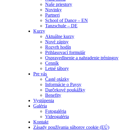
Naše priestory
Novinky
Partneri
School of Dance – EN
Tanzschule – DE
Kurzy
Aktuálne kurzy
Nové zápisy
Rozvrh hodín
Prihlasovací formulár
Ospravedlnenie a nahradenie tréningov
Cenník
Letné tábory
Pre vás
Časté otázky
Informácie o Paysy
Darčekové poukážky
Benefity
Vystúpenia
Galéria
Fotogaléria
Videogaléria
Kontakt
Zásady používania súborov cookie (EÚ)