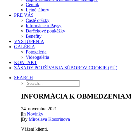
Cenník
Letné tábory
PRE VÁS
Časté otázky
Informácie o Paysy
Darčekové poukážky
Benefity
VYSTÚPENIA
GALÉRIA
Fotogaléria
Videogaléria
KONTAKT
ZÁSADY POUŽÍVANIA SÚBOROV COOKIE (EÚ)
SEARCH
INFORMÁCIA K OBMEDZENIA
24. novembra 2021
|
In
Novinky
|
By
Miroslava Kosorinova
Vážení klienti.