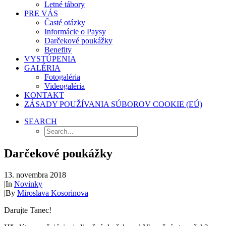
Letné tábory
PRE VÁS
Časté otázky
Informácie o Paysy
Darčekové poukážky
Benefity
VYSTÚPENIA
GALÉRIA
Fotogaléria
Videogaléria
KONTAKT
ZÁSADY POUŽÍVANIA SÚBOROV COOKIE (EÚ)
SEARCH
Darčekové poukážky
13. novembra 2018
|
In
Novinky
|
By
Miroslava Kosorinova
Darujte Tanec!