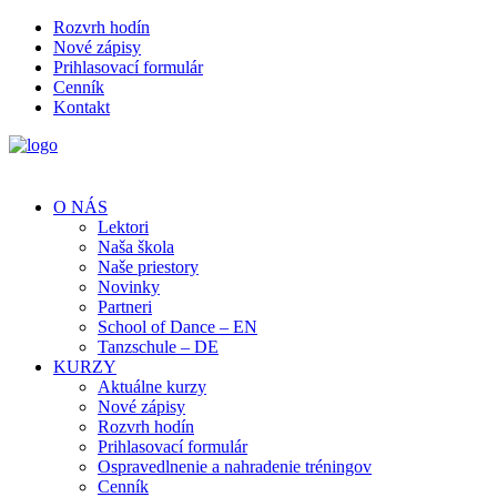
Rozvrh hodín
Nové zápisy
Prihlasovací formulár
Cenník
Kontakt
O NÁS
Lektori
Naša škola
Naše priestory
Novinky
Partneri
School of Dance – EN
Tanzschule – DE
KURZY
Aktuálne kurzy
Nové zápisy
Rozvrh hodín
Prihlasovací formulár
Ospravedlnenie a nahradenie tréningov
Cenník