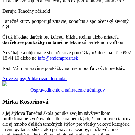
Hľadáte vzrušujúci a jedinečný darček pod Vianočný stromček?
Darujte
Tanečný zážitok!
Tanečné
kurzy podporujú zdravie, kondíciu a spoločenský životný
štýl.
Či už hľadáte darček pre kolegu, blízku rodinu alebo priateľa
darčekové poukážky na
tanečné
lekcie
sú perfektnou voľbou.
Neváhajte a objednajte si darčekové poukážky už dnes na t.č.: 0902
18 44 10 alebo na
info@smiemprosit.sk
Radi Vám pripravíme poukážky na mieru podľa vašich predstáv.
Nové zápisy
Prihlasovací formulár
Ospravedlnenie a nahradenie tréningov
Mirka Kosorínová
a jej štýlová Tanečná škola ponúka svojím návštevníkom
profesionálne vyučovanie latinskoamerických, štandardných tancov,
ale aj mnoho ďalších tanečných štýlov pre všetky vekové kategórie.
Tréningy tanca slúžia ako príprava na svadby, stužkové a iné
spoločenské udalosti, či už individuálne alebo kolektívne.