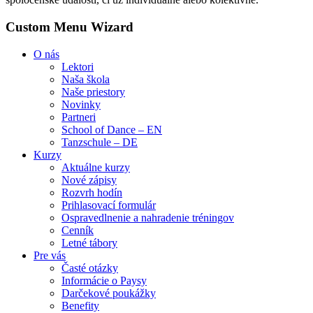
Custom Menu Wizard
O nás
Lektori
Naša škola
Naše priestory
Novinky
Partneri
School of Dance – EN
Tanzschule – DE
Kurzy
Aktuálne kurzy
Nové zápisy
Rozvrh hodín
Prihlasovací formulár
Ospravedlnenie a nahradenie tréningov
Cenník
Letné tábory
Pre vás
Časté otázky
Informácie o Paysy
Darčekové poukážky
Benefity