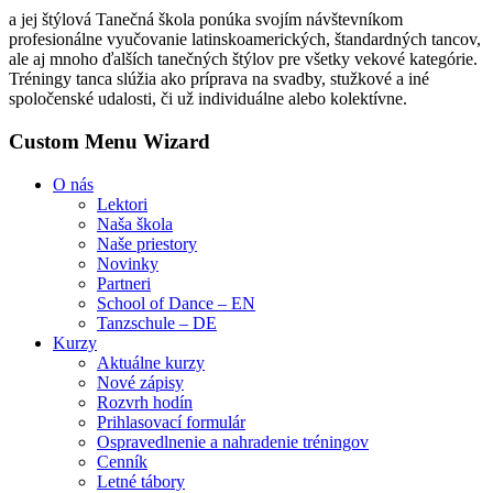
a jej štýlová Tanečná škola ponúka svojím návštevníkom
profesionálne vyučovanie latinskoamerických, štandardných tancov,
ale aj mnoho ďalších tanečných štýlov pre všetky vekové kategórie.
Tréningy tanca slúžia ako príprava na svadby, stužkové a iné
spoločenské udalosti, či už individuálne alebo kolektívne.
Custom Menu Wizard
O nás
Lektori
Naša škola
Naše priestory
Novinky
Partneri
School of Dance – EN
Tanzschule – DE
Kurzy
Aktuálne kurzy
Nové zápisy
Rozvrh hodín
Prihlasovací formulár
Ospravedlnenie a nahradenie tréningov
Cenník
Letné tábory