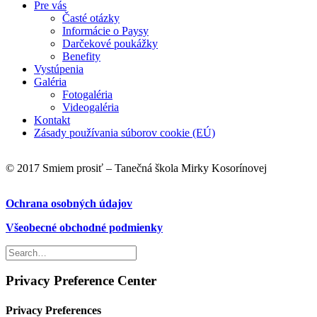
Pre vás
Časté otázky
Informácie o Paysy
Darčekové poukážky
Benefity
Vystúpenia
Galéria
Fotogaléria
Videogaléria
Kontakt
Zásady používania súborov cookie (EÚ)
© 2017 Smiem prosiť – Tanečná škola Mirky Kosorínovej
Ochrana osobných údajov
Všeobecné obchodné podmienky
Privacy Preference Center
Privacy Preferences