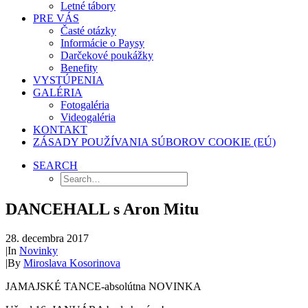
Letné tábory
PRE VÁS
Časté otázky
Informácie o Paysy
Darčekové poukážky
Benefity
VYSTÚPENIA
GALÉRIA
Fotogaléria
Videogaléria
KONTAKT
ZÁSADY POUŽÍVANIA SÚBOROV COOKIE (EÚ)
SEARCH
DANCEHALL s Aron Mitu
28. decembra 2017
|
In
Novinky
|
By
Miroslava Kosorinova
JAMAJSKÉ TANCE-absolútna NOVINKA