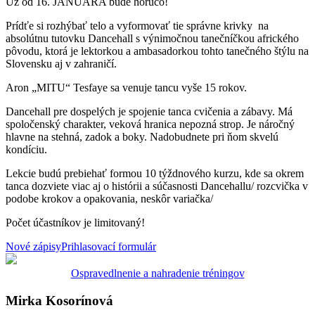
Už od 16. JANUÁRA bude horúco!
Prídťe si rozhýbať telo a vyformovať tie správne krivky na
absolútnu tutovku Dancehall s výnimočnou tanečníčkou afrického
pôvodu, ktorá je lektorkou a ambasadorkou tohto tanečného štýlu na
Slovensku aj v zahraničí.
Aron „MITU“ Tesfaye sa venuje tancu vyše 15 rokov.
Dancehall pre dospelých je spojenie tanca cvičenia a zábavy. Má
spoločenský charakter, veková hranica nepozná strop. Je náročný
hlavne na stehná, zadok a boky. Nadobudnete pri ňom skvelú
kondíciu.
Lekcie budú prebiehať formou 10 týždnového kurzu, kde sa okrem
tanca dozviete viac aj o histórii a súčasnosti Dancehallu/ rozcvička v
podobe krokov a opakovania, neskôr variačka/
Počet účastníkov je limitovaný!
Nové zápisy
Prihlasovací formulár
Ospravedlnenie a nahradenie tréningov
Mirka Kosorínová