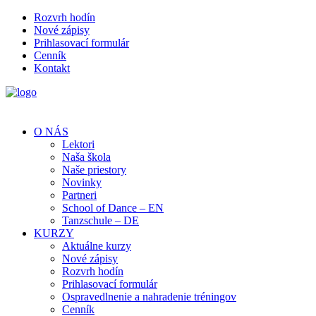
Rozvrh hodín
Nové zápisy
Prihlasovací formulár
Cenník
Kontakt
O NÁS
Lektori
Naša škola
Naše priestory
Novinky
Partneri
School of Dance – EN
Tanzschule – DE
KURZY
Aktuálne kurzy
Nové zápisy
Rozvrh hodín
Prihlasovací formulár
Ospravedlnenie a nahradenie tréningov
Cenník