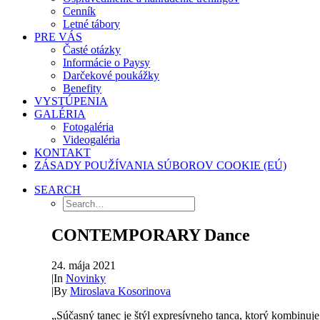
Cenník
Letné tábory
PRE VÁS
Časté otázky
Informácie o Paysy
Darčekové poukážky
Benefity
VYSTÚPENIA
GALÉRIA
Fotogaléria
Videogaléria
KONTAKT
ZÁSADY POUŽÍVANIA SÚBOROV COOKIE (EÚ)
SEARCH
CONTEMPORARY Dance
24. mája 2021
|
In
Novinky
|
By
Miroslava Kosorinova
„Súčasný tanec je štýl expresívneho tanca, ktorý kombinuje