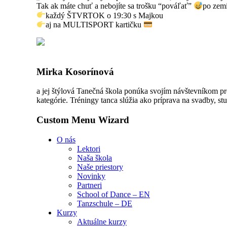
Tak ak máte chuť a nebojíte sa trošku “pováľať”
po zem
každý ŠTVRTOK o 19:30 s Majkou
aj na MULTISPORT kartičku
Mirka Kosorínová
a jej štýlová Tanečná škola ponúka svojím návštevníkom pr
kategórie. Tréningy tanca slúžia ako príprava na svadby, stu
Custom Menu Wizard
O nás
Lektori
Naša škola
Naše priestory
Novinky
Partneri
School of Dance – EN
Tanzschule – DE
Kurzy
Aktuálne kurzy