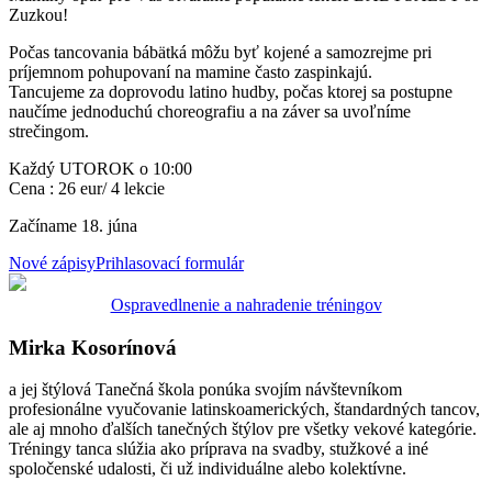
Zuzkou!
Počas tancovania bábätká môžu byť kojené a samozrejme pri
príjemnom pohupovaní na mamine často zaspinkajú.
Tancujeme za doprovodu latino hudby, počas ktorej sa postupne
naučíme jednoduchú choreografiu a na záver sa uvoľníme
strečingom.
Každý UTOROK o 10:00
Cena : 26 eur/ 4 lekcie
Začíname 18. júna
Nové zápisy
Prihlasovací formulár
Ospravedlnenie a nahradenie tréningov
Mirka Kosorínová
a jej štýlová Tanečná škola ponúka svojím návštevníkom
profesionálne vyučovanie latinskoamerických, štandardných tancov,
ale aj mnoho ďalších tanečných štýlov pre všetky vekové kategórie.
Tréningy tanca slúžia ako príprava na svadby, stužkové a iné
spoločenské udalosti, či už individuálne alebo kolektívne.