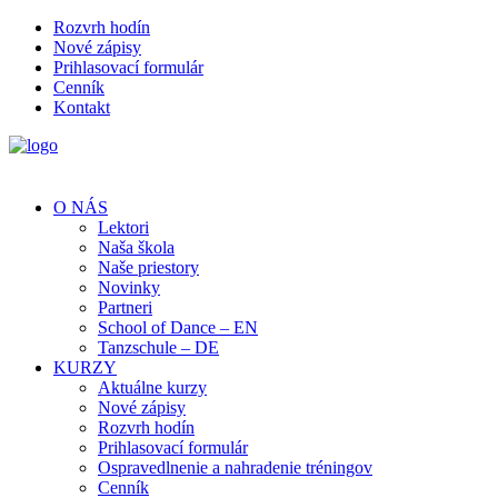
Rozvrh hodín
Nové zápisy
Prihlasovací formulár
Cenník
Kontakt
O NÁS
Lektori
Naša škola
Naše priestory
Novinky
Partneri
School of Dance – EN
Tanzschule – DE
KURZY
Aktuálne kurzy
Nové zápisy
Rozvrh hodín
Prihlasovací formulár
Ospravedlnenie a nahradenie tréningov
Cenník