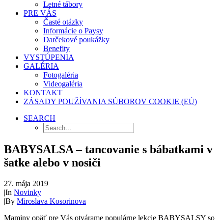
Letné tábory
PRE VÁS
Časté otázky
Informácie o Paysy
Darčekové poukážky
Benefity
VYSTÚPENIA
GALÉRIA
Fotogaléria
Videogaléria
KONTAKT
ZÁSADY POUŽÍVANIA SÚBOROV COOKIE (EÚ)
SEARCH
BABYSALSA – tancovanie s bábatkami v
šatke alebo v nosiči
27. mája 2019
|
In
Novinky
|
By
Miroslava Kosorinova
Maminy opäť pre Vás otvárame populárne lekcie BABYSALSY so