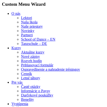
Custom Menu Wizard
O nás
Lektori
Naša škola
Naše priestory
Novinky
Partneri
School of Dance – EN
Tanzschule – DE
Kurzy
Aktuálne kurzy
Nové zápisy
Rozvrh hodín
Prihlasovací formulár
Ospravedlnenie a nahradenie tréningov
Cenník
Letné tábory
Pre vás
Časté otázky
Informácie o Paysy
Darčekové poukážky
Benefity
Vystúpenia