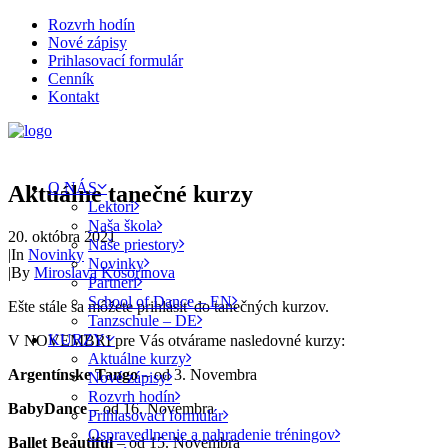
Rozvrh hodín
Nové zápisy
Prihlasovací formulár
Cenník
Kontakt
O NÁS
Aktuálne tanečné kurzy
Lektori
Naša škola
20. októbra 2021
Naše priestory
|
In
Novinky
Novinky
|
By
Miroslava Kosorinova
Partneri
School of Dance – EN
Ešte stále sa môžete prihlásiť do tanečných kurzov.
Tanzschule – DE
KURZY
V NOVEMBRI pre Vás otvárame nasledovné kurzy:
Aktuálne kurzy
Argentínske Tango
– od 3. Novembra
Nové zápisy
Rozvrh hodín
BabyDance
– od 16. Novembra
Prihlasovací formulár
Ospravedlnenie a nahradenie tréningov
Ballet Beautiful
– od 15. Novembra