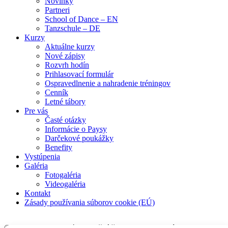
Novinky
Partneri
School of Dance – EN
Tanzschule – DE
Kurzy
Aktuálne kurzy
Nové zápisy
Rozvrh hodín
Prihlasovací formulár
Ospravedlnenie a nahradenie tréningov
Cenník
Letné tábory
Pre vás
Časté otázky
Informácie o Paysy
Darčekové poukážky
Benefity
Vystúpenia
Galéria
Fotogaléria
Videogaléria
Kontakt
Zásady používania súborov cookie (EÚ)
© 2017 Smiem prosiť – Tanečná škola Mirky Kosorínovej