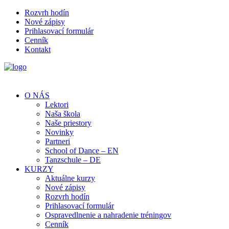
Rozvrh hodín
Nové zápisy
Prihlasovací formulár
Cenník
Kontakt
O NÁS
Lektori
Naša škola
Naše priestory
Novinky
Partneri
School of Dance – EN
Tanzschule – DE
KURZY
Aktuálne kurzy
Nové zápisy
Rozvrh hodín
Prihlasovací formulár
Ospravedlnenie a nahradenie tréningov
Cenník