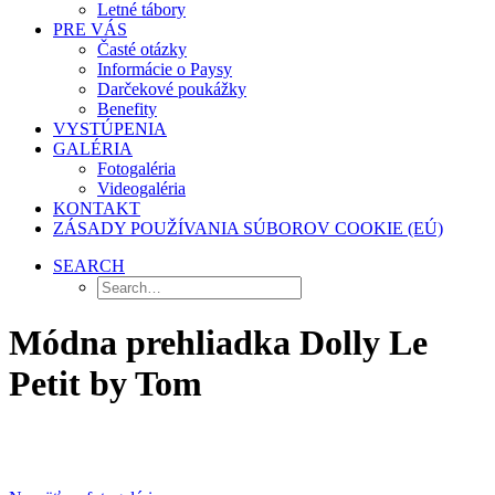
Letné tábory
PRE VÁS
Časté otázky
Informácie o Paysy
Darčekové poukážky
Benefity
VYSTÚPENIA
GALÉRIA
Fotogaléria
Videogaléria
KONTAKT
ZÁSADY POUŽÍVANIA SÚBOROV COOKIE (EÚ)
SEARCH
Módna prehliadka Dolly Le
Petit by Tom