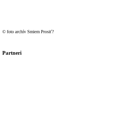
© foto archív Smiem Prosiť?
Partneri