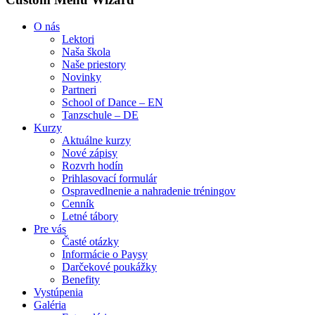
O nás
Lektori
Naša škola
Naše priestory
Novinky
Partneri
School of Dance – EN
Tanzschule – DE
Kurzy
Aktuálne kurzy
Nové zápisy
Rozvrh hodín
Prihlasovací formulár
Ospravedlnenie a nahradenie tréningov
Cenník
Letné tábory
Pre vás
Časté otázky
Informácie o Paysy
Darčekové poukážky
Benefity
Vystúpenia
Galéria