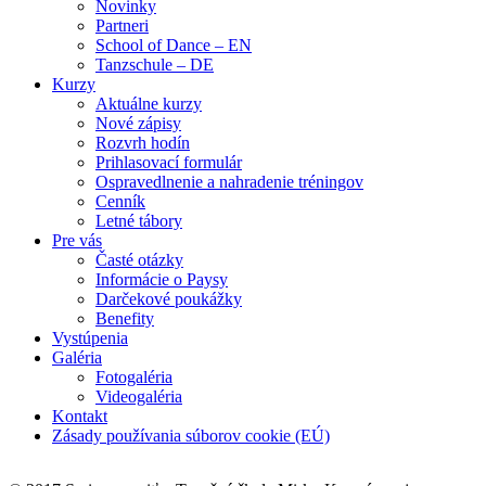
Novinky
Partneri
School of Dance – EN
Tanzschule – DE
Kurzy
Aktuálne kurzy
Nové zápisy
Rozvrh hodín
Prihlasovací formulár
Ospravedlnenie a nahradenie tréningov
Cenník
Letné tábory
Pre vás
Časté otázky
Informácie o Paysy
Darčekové poukážky
Benefity
Vystúpenia
Galéria
Fotogaléria
Videogaléria
Kontakt
Zásady používania súborov cookie (EÚ)