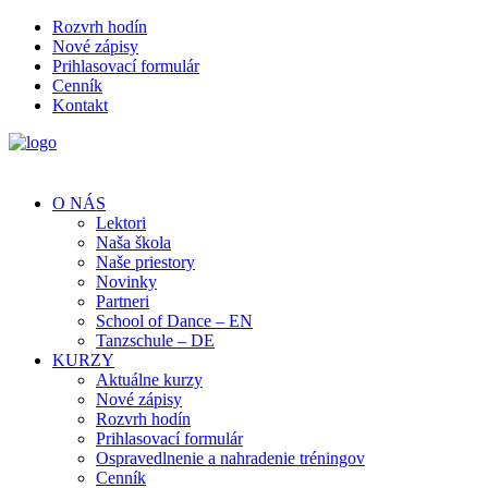
Rozvrh hodín
Nové zápisy
Prihlasovací formulár
Cenník
Kontakt
O NÁS
Lektori
Naša škola
Naše priestory
Novinky
Partneri
School of Dance – EN
Tanzschule – DE
KURZY
Aktuálne kurzy
Nové zápisy
Rozvrh hodín
Prihlasovací formulár
Ospravedlnenie a nahradenie tréningov
Cenník