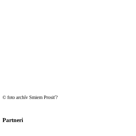
© foto archív Smiem Prosiť?
Partneri