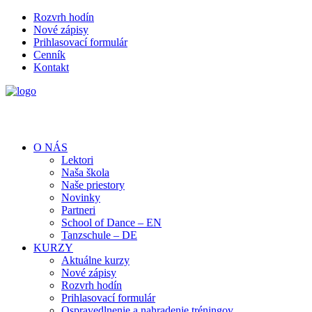
Rozvrh hodín
Nové zápisy
Prihlasovací formulár
Cenník
Kontakt
O NÁS
Lektori
Naša škola
Naše priestory
Novinky
Partneri
School of Dance – EN
Tanzschule – DE
KURZY
Aktuálne kurzy
Nové zápisy
Rozvrh hodín
Prihlasovací formulár
Ospravedlnenie a nahradenie tréningov