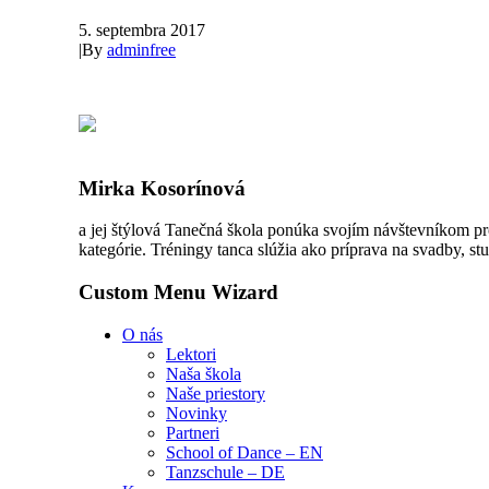
5. septembra 2017
|
By
adminfree
Mirka Kosorínová
a jej štýlová Tanečná škola ponúka svojím návštevníkom pr
kategórie. Tréningy tanca slúžia ako príprava na svadby, stu
Custom Menu Wizard
O nás
Lektori
Naša škola
Naše priestory
Novinky
Partneri
School of Dance – EN
Tanzschule – DE