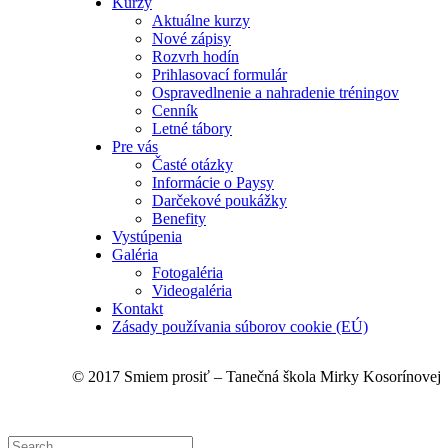
Kurzy
Aktuálne kurzy
Nové zápisy
Rozvrh hodín
Prihlasovací formulár
Ospravedlnenie a nahradenie tréningov
Cenník
Letné tábory
Pre vás
Časté otázky
Informácie o Paysy
Darčekové poukážky
Benefity
Vystúpenia
Galéria
Fotogaléria
Videogaléria
Kontakt
Zásady používania súborov cookie (EÚ)
© 2017 Smiem prosiť – Tanečná škola Mirky Kosorínovej