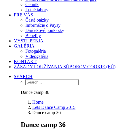
Cenník
Letné tábory
PRE VÁS
Časté otázky
Informácie o Paysy
Darčekové poukážky
Benefity
VYSTÚPENIA
GALÉRIA
Fotogaléria
Videogaléria
KONTAKT
ZÁSADY POUŽÍVANIA SÚBOROV COOKIE (EÚ)
SEARCH
Dance camp 36
Home
Lets Dance Camp 2015
Dance camp 36
Dance camp 36