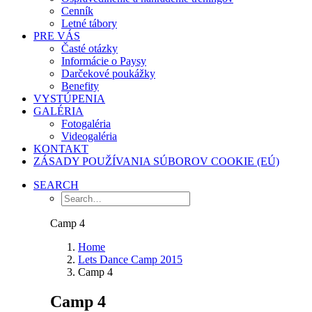
Cenník
Letné tábory
PRE VÁS
Časté otázky
Informácie o Paysy
Darčekové poukážky
Benefity
VYSTÚPENIA
GALÉRIA
Fotogaléria
Videogaléria
KONTAKT
ZÁSADY POUŽÍVANIA SÚBOROV COOKIE (EÚ)
SEARCH
Camp 4
Home
Lets Dance Camp 2015
Camp 4
Camp 4