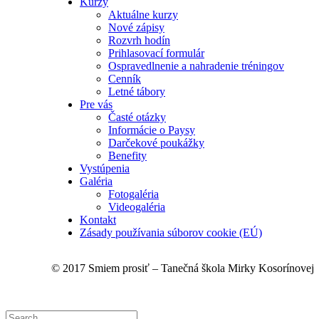
Kurzy
Aktuálne kurzy
Nové zápisy
Rozvrh hodín
Prihlasovací formulár
Ospravedlnenie a nahradenie tréningov
Cenník
Letné tábory
Pre vás
Časté otázky
Informácie o Paysy
Darčekové poukážky
Benefity
Vystúpenia
Galéria
Fotogaléria
Videogaléria
Kontakt
Zásady používania súborov cookie (EÚ)
© 2017 Smiem prosiť – Tanečná škola Mirky Kosorínovej