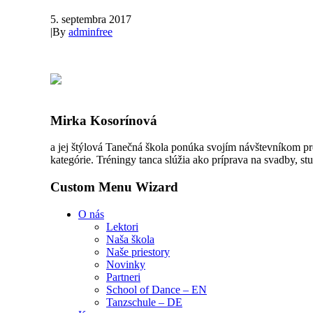
5. septembra 2017
|
By
adminfree
Mirka Kosorínová
a jej štýlová Tanečná škola ponúka svojím návštevníkom pr
kategórie. Tréningy tanca slúžia ako príprava na svadby, stu
Custom Menu Wizard
O nás
Lektori
Naša škola
Naše priestory
Novinky
Partneri
School of Dance – EN
Tanzschule – DE