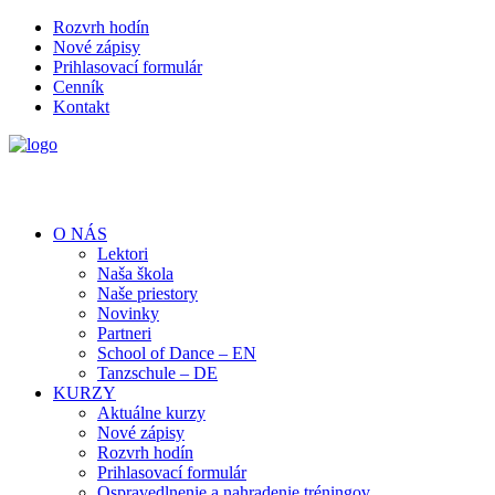
Rozvrh hodín
Nové zápisy
Prihlasovací formulár
Cenník
Kontakt
O NÁS
Lektori
Naša škola
Naše priestory
Novinky
Partneri
School of Dance – EN
Tanzschule – DE
KURZY
Aktuálne kurzy
Nové zápisy
Rozvrh hodín
Prihlasovací formulár
Ospravedlnenie a nahradenie tréningov