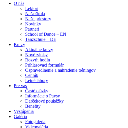
O nás
Lektori
Naša škola
Naše priestory
Novinky
Partneri
School of Dance – EN
Tanzschule – DE
Kurzy
Aktuálne kurzy
Nové zápisy
Rozvrh hodín
Prihlasovací formulár
Ospravedlnenie a nahradenie tréningov
Cenník
Letné tábory
Pre vás
Časté otázky
Informácie o Paysy
Darčekové poukážky
Benefity
Vystúpenia
Galéria
Fotogaléria
Videogaléria