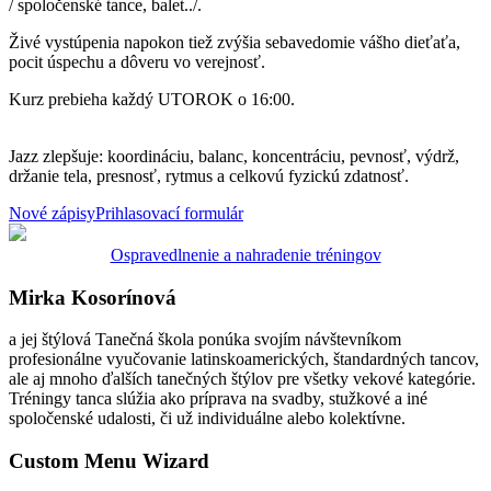
/ spoločenské tance, balet../.
Živé vystúpenia napokon tiež zvýšia sebavedomie vášho dieťaťa,
pocit úspechu a dôveru vo verejnosť.
Kurz prebieha každý UTOROK o 16:00.
Jazz zlepšuje: koordináciu, balanc, koncentráciu, pevnosť, výdrž,
držanie tela, presnosť, rytmus a celkovú fyzickú zdatnosť.
Nové zápisy
Prihlasovací formulár
Ospravedlnenie a nahradenie tréningov
Mirka Kosorínová
a jej štýlová Tanečná škola ponúka svojím návštevníkom
profesionálne vyučovanie latinskoamerických, štandardných tancov,
ale aj mnoho ďalších tanečných štýlov pre všetky vekové kategórie.
Tréningy tanca slúžia ako príprava na svadby, stužkové a iné
spoločenské udalosti, či už individuálne alebo kolektívne.
Custom Menu Wizard