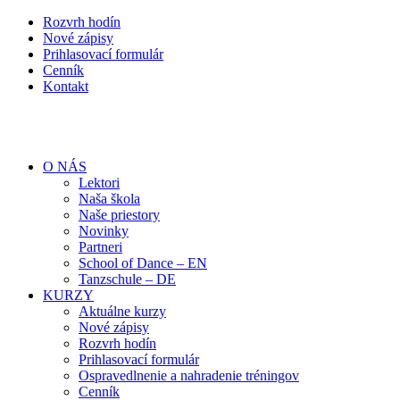
Rozvrh hodín
Nové zápisy
Prihlasovací formulár
Cenník
Kontakt
O NÁS
Lektori
Naša škola
Naše priestory
Novinky
Partneri
School of Dance – EN
Tanzschule – DE
KURZY
Aktuálne kurzy
Nové zápisy
Rozvrh hodín
Prihlasovací formulár
Ospravedlnenie a nahradenie tréningov
Cenník