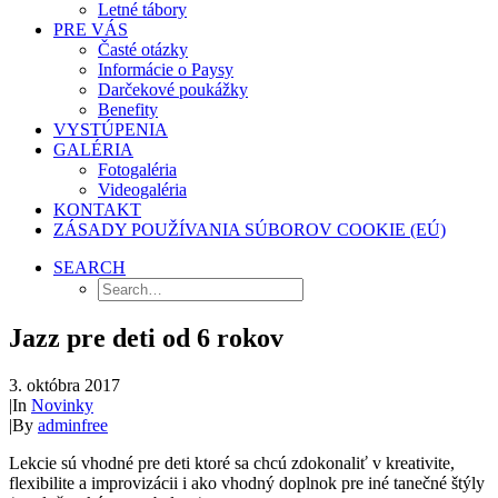
Letné tábory
PRE VÁS
Časté otázky
Informácie o Paysy
Darčekové poukážky
Benefity
VYSTÚPENIA
GALÉRIA
Fotogaléria
Videogaléria
KONTAKT
ZÁSADY POUŽÍVANIA SÚBOROV COOKIE (EÚ)
SEARCH
Jazz pre deti od 6 rokov
3. októbra 2017
|
In
Novinky
|
By
adminfree
Lekcie sú vhodné pre deti ktoré sa chcú zdokonaliť v kreativite,
flexibilite a improvizácii i ako vhodný doplnok pre iné tanečné štýly