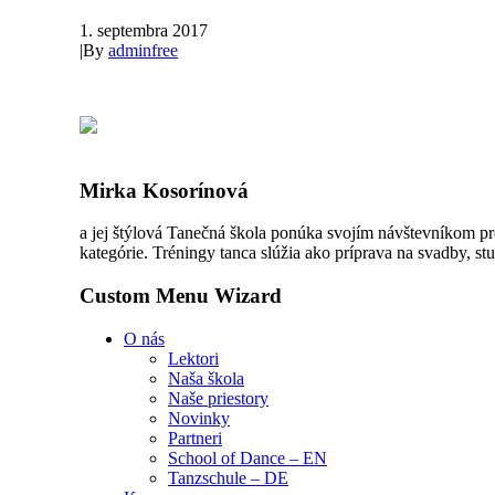
1. septembra 2017
|
By
adminfree
Mirka Kosorínová
a jej štýlová Tanečná škola ponúka svojím návštevníkom pr
kategórie. Tréningy tanca slúžia ako príprava na svadby, stu
Custom Menu Wizard
O nás
Lektori
Naša škola
Naše priestory
Novinky
Partneri
School of Dance – EN
Tanzschule – DE