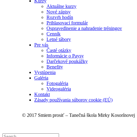
Kurzy
Aktuálne kurzy
Nové zápisy
Rozvrh hodín
Prihlasovací formulár
Ospravedlnenie a nahradenie tréningov
Cenník
Letné tábory
Pre vás
Časté otázky
Informácie o Paysy
Darčekové poukážky
Benefity
Vystúpenia
Galéria
Fotogaléria
Videogaléria
Kontakt
Zásady používania súborov cookie (EÚ)
© 2017 Smiem prosiť – Tanečná škola Mirky Kosorínovej