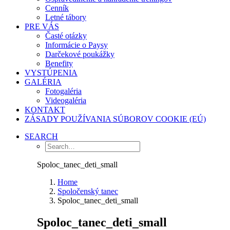
Cenník
Letné tábory
PRE VÁS
Časté otázky
Informácie o Paysy
Darčekové poukážky
Benefity
VYSTÚPENIA
GALÉRIA
Fotogaléria
Videogaléria
KONTAKT
ZÁSADY POUŽÍVANIA SÚBOROV COOKIE (EÚ)
SEARCH
Spoloc_tanec_deti_small
Home
Spoločenský tanec
Spoloc_tanec_deti_small
Spoloc_tanec_deti_small