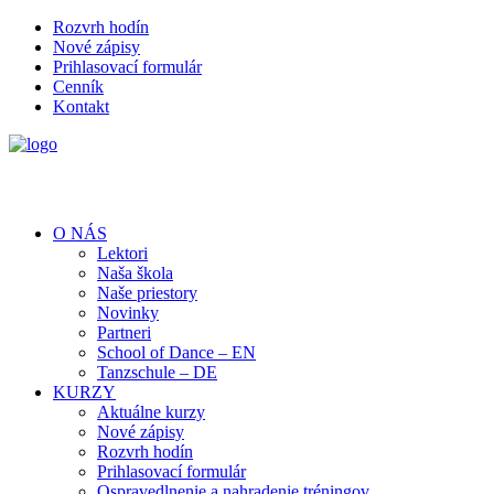
Rozvrh hodín
Nové zápisy
Prihlasovací formulár
Cenník
Kontakt
O NÁS
Lektori
Naša škola
Naše priestory
Novinky
Partneri
School of Dance – EN
Tanzschule – DE
KURZY
Aktuálne kurzy
Nové zápisy
Rozvrh hodín
Prihlasovací formulár
Ospravedlnenie a nahradenie tréningov