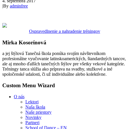
4. septembra 2017
|
By
adminfree
Ospravedlnenie a nahradenie tréningov
Mirka Kosorínová
a jej štýlová Tanečná škola ponúka svojím návštevníkom
profesionálne vyučovanie latinskoamerických, štandardných tancov,
ale aj mnoho ďalších tanečných štýlov pre všetky vekové kategórie.
Tréningy tanca slúžia ako príprava na svadby, stužkové a iné
spoločenské udalosti, či už individuálne alebo kolektívne.
Custom Menu Wizard
O nás
Lektori
Naša škola
Naše priestory
Novinky
Partneri
School of Dance – EN