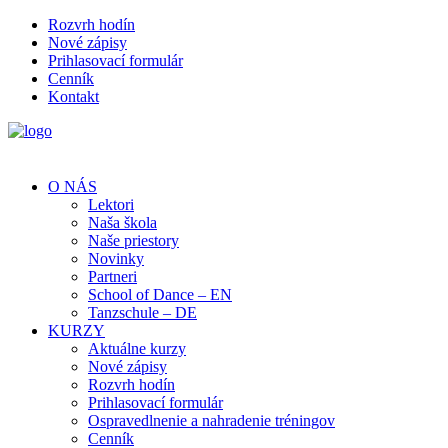
Rozvrh hodín
Nové zápisy
Prihlasovací formulár
Cenník
Kontakt
O NÁS
Lektori
Naša škola
Naše priestory
Novinky
Partneri
School of Dance – EN
Tanzschule – DE
KURZY
Aktuálne kurzy
Nové zápisy
Rozvrh hodín
Prihlasovací formulár
Ospravedlnenie a nahradenie tréningov
Cenník