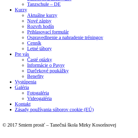
Tanzschule – DE
Kurzy
Aktuálne kurzy
Nové zápisy
Rozvrh hodín
Prihlasovací formulár
Ospravedlnenie a nahradenie tréningov
Cenník
Letné tábory
Pre vás
Časté otázky
Informácie o Paysy
Darčekové poukážky
Benefity
Vystúpenia
Galéria
Fotogaléria
Videogaléria
Kontakt
Zásady používania súborov cookie (EÚ)
© 2017 Smiem prosiť – Tanečná škola Mirky Kosorínovej