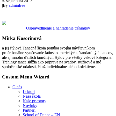
5. septembra 2017
|
By
adminfree
Ospravedlnenie a nahradenie tréningov
Mirka Kosorínová
a jej štýlová Tanečná škola ponúka svojím návštevníkom
profesionálne vyučovanie latinskoamerických, štandardných tancov,
ale aj mnoho ďalších tanečných štýlov pre všetky vekové kategórie.
Tréningy tanca slúžia ako príprava na svadby, stužkové a iné
spoločenské udalosti, či už individuálne alebo kolektívne.
Custom Menu Wizard
O nás
Lektori
Naša škola
Naše priestory
Novinky
Partneri
School of Dance – EN