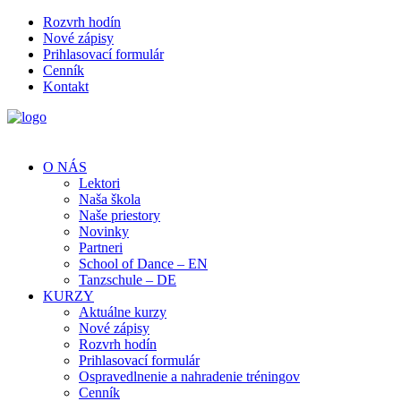
Rozvrh hodín
Nové zápisy
Prihlasovací formulár
Cenník
Kontakt
O NÁS
Lektori
Naša škola
Naše priestory
Novinky
Partneri
School of Dance – EN
Tanzschule – DE
KURZY
Aktuálne kurzy
Nové zápisy
Rozvrh hodín
Prihlasovací formulár
Ospravedlnenie a nahradenie tréningov
Cenník