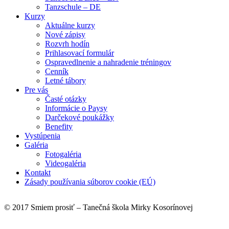
Tanzschule – DE
Kurzy
Aktuálne kurzy
Nové zápisy
Rozvrh hodín
Prihlasovací formulár
Ospravedlnenie a nahradenie tréningov
Cenník
Letné tábory
Pre vás
Časté otázky
Informácie o Paysy
Darčekové poukážky
Benefity
Vystúpenia
Galéria
Fotogaléria
Videogaléria
Kontakt
Zásady používania súborov cookie (EÚ)
© 2017 Smiem prosiť – Tanečná škola Mirky Kosorínovej