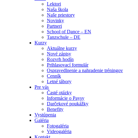
Lektori
Naša škola
Naše priestory
Novinky
Partneri
School of Dance – EN
Tanzschule – DE
Kurzy
Aktuálne kurzy
Nové zápisy
Rozvrh hodín
Prihlasovací formulár
Ospravedlnenie a nahradenie tréningov
Cenník
Letné tábory
Pre vás
Časté otázky
Informácie o Paysy
Darčekové poukážky
Benefity
Vystúpenia
Galéria
Fotogaléria
Videogaléria
Kontakt