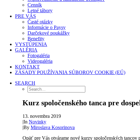
Cenník
Letné tábory
PRE VÁS
Časté otázky
Informácie o Paysy
Darčekové poukážky
Benefity
VYSTÚPENIA
GALÉRIA
Fotogaléria
Videogaléria
KONTAKT
ZÁSADY POUŽÍVANIA SÚBOROV COOKIE (EÚ)
SEARCH
Kurz spoločenského tanca pre dospe
13. novembra 2019
|
In
Novinky
|
By
Miroslava Kosorinova
Opäť pre Vás otvárame nové kurzy spoločenských tancov p