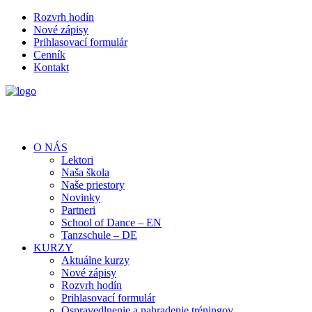
Rozvrh hodín
Nové zápisy
Prihlasovací formulár
Cenník
Kontakt
O NÁS
Lektori
Naša škola
Naše priestory
Novinky
Partneri
School of Dance – EN
Tanzschule – DE
KURZY
Aktuálne kurzy
Nové zápisy
Rozvrh hodín
Prihlasovací formulár
Ospravedlnenie a nahradenie tréningov